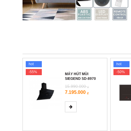
hot
hot
-55%
-50%
I
MÁY HÚT MÙI
8870
SIEGEND SD-8970
15.990.000
₫
₫
7.195.000
₫
₫