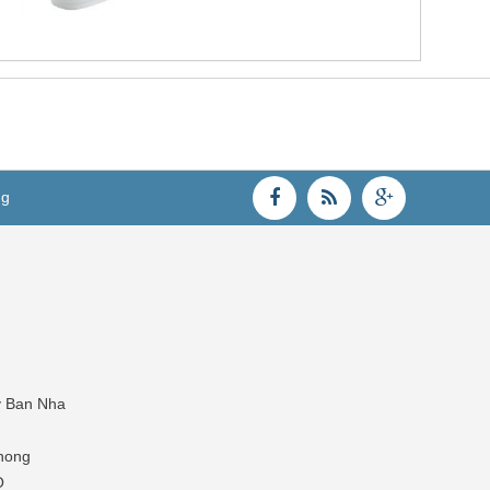
ng
y Ban Nha
hong
O