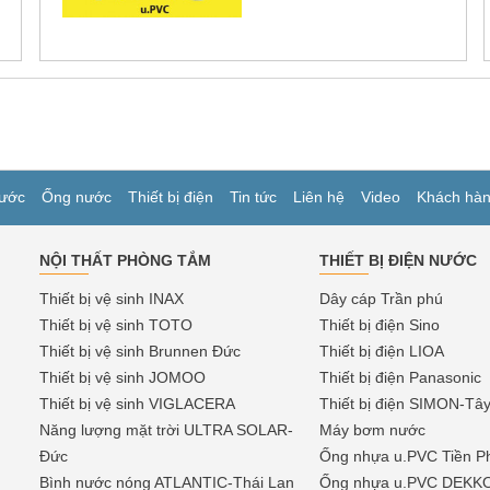
ước
Ống nước
Thiết bị điện
Tin tức
Liên hệ
Video
Khách hà
NỘI THẤT PHÒNG TẮM
THIẾT BỊ ĐIỆN NƯỚC
Thiết bị vệ sinh INAX
Dây cáp Trần phú
Thiết bị vệ sinh TOTO
Thiết bị điện Sino
Thiết bị vệ sinh Brunnen Đức
Thiết bị điện LIOA
Thiết bị vệ sinh JOMOO
Thiết bị điện Panasonic
Thiết bị vệ sinh VIGLACERA
Thiết bị điện SIMON-Tâ
Năng lượng mặt trời ULTRA SOLAR-
Máy bơm nước
Đức
Ống nhựa u.PVC Tiền P
Bình nước nóng ATLANTIC-Thái Lan
Ống nhựa u.PVC DEKK