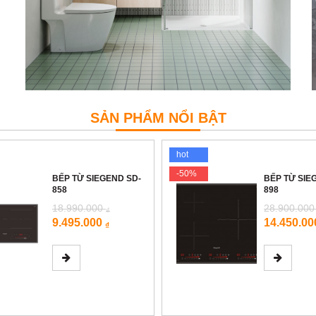
SẢN PHẨM NỔI BẬT
hot
-50%
BẾP TỪ SIEGEND SD-
BẾP TỪ SI
858
898
18.990.000
28.900.00
₫
9.495.000
14.450.0
₫