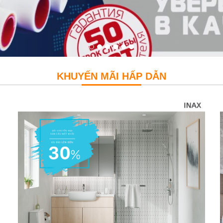
KHUYẾN MÃI HẤP DẪN