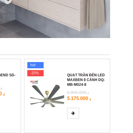
hot
hot
-25%
-11%
EGEND SD-
QUẠT TRẦN ĐÈN LED
MAXBEN 8 CÁNH DQ-
MB-M024-8
0
₫
6.900.000
00
₫
₫
5.175.000
₫