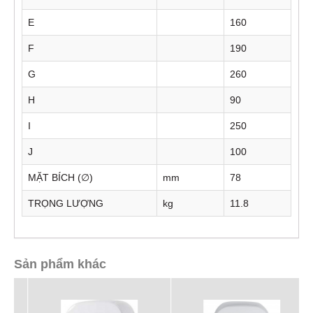
E
160
F
190
G
260
H
90
I
250
J
100
MẶT BÍCH (∅)
mm
78
TRỌNG LƯỢNG
kg
11.8
Sản phẩm khác