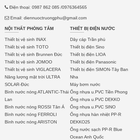
Điện thoại:
0987 862 085
/0976364565
Email:
diennuoctruongphu@gmail.com
NỘI THẤT PHÒNG TẮM
THIẾT BỊ ĐIỆN NƯỚC
Thiết bị vệ sinh INAX
Dây cáp Trần phú
Thiết bị vệ sinh TOTO
Thiết bị điện Sino
Thiết bị vệ sinh Brunnen Đức
Thiết bị điện LIOA
Thiết bị vệ sinh JOMOO
Thiết bị điện Panasonic
Thiết bị vệ sinh VIGLACERA
Thiết bị điện SIMON-Tây Ban
Năng lượng mặt trời ULTRA
Nha
SOLAR-Đức
Máy bơm nước
Bình nước nóng ATLANTIC-Thái
Ống nhựa u.PVC Tiền Phong
Lan
Ống nhựa u.PVC DEKKO
Bình nước nóng ROSSI Tân Á
Ống nhựa u.PVC SINO
Bình nước nóng FERROLI
Ống nhựa hàn nhiệt PP-R
Bình nước nóng ARISTON
DEKKO25
Ống nước sạch PP-R Blue
Ocean Anh Quốc