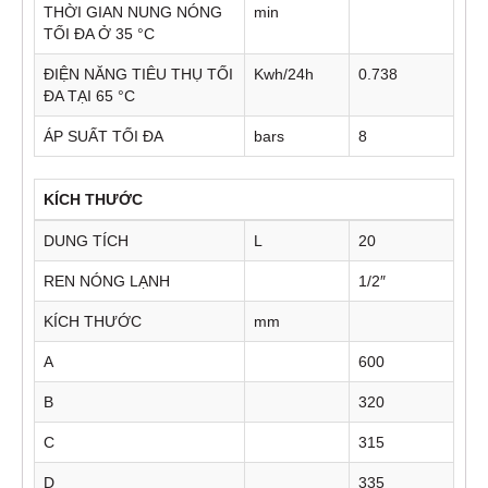
THỜI GIAN NUNG NÓNG
min
TỐI ĐA Ở 35 °C
ĐIỆN NĂNG TIÊU THỤ TỐI
Kwh/24h
0.738
ĐA TẠI 65 °C
ÁP SUẤT TỐI ĐA
bars
8
KÍCH THƯỚC
DUNG TÍCH
L
20
REN NÓNG LẠNH
1/2″
KÍCH THƯỚC
mm
A
600
B
320
C
315
D
335