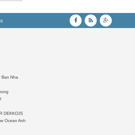
ng
y Ban Nha
hong
O
P-R DEKKO25
ue Ocean Anh