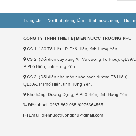
Trang chủ
Nội thất phòng tắm
Bình nước nóng
Bồn n
CÔNG TY TNHH THIẾT BỊ ĐIỆN NƯỚC TRƯỜNG PHÚ
CS 1: 180 Tô Hiệu, P. Phố Hiến, tỉnh Hưng Yên.
CS 2: (Đối diện cây xăng An Vũ đường Tô Hiệu), QL39A,
P Phố Hiến, tỉnh Hưng Yên.
CS 3: (Đối diện nhà máy nước sạch đường Tô Hiệu),
QL39A, P Phố Hiến, tỉnh Hưng Yên.
Kho hàng: Đường Dựng, P Phố Hiến, tỉnh Hưng Yên
Điện thoại:
0987 862 085
/0976364565
Email:
diennuoctruongphu@gmail.com