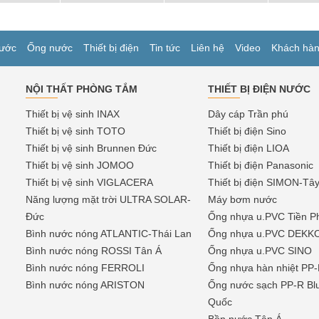
ước
Ống nước
Thiết bị điện
Tin tức
Liên hệ
Video
Khách hà
NỘI THẤT PHÒNG TẮM
THIẾT BỊ ĐIỆN NƯỚC
Thiết bị vệ sinh INAX
Dây cáp Trần phú
Thiết bị vệ sinh TOTO
Thiết bị điện Sino
Thiết bị vệ sinh Brunnen Đức
Thiết bị điện LIOA
Thiết bị vệ sinh JOMOO
Thiết bị điện Panasonic
Thiết bị vệ sinh VIGLACERA
Thiết bị điện SIMON-Tâ
Năng lượng mặt trời ULTRA SOLAR-
Máy bơm nước
Đức
Ống nhựa u.PVC Tiền P
Bình nước nóng ATLANTIC-Thái Lan
Ống nhựa u.PVC DEKK
Bình nước nóng ROSSI Tân Á
Ống nhựa u.PVC SINO
Bình nước nóng FERROLI
Ống nhựa hàn nhiệt P
Bình nước nóng ARISTON
Ống nước sạch PP-R Bl
Quốc