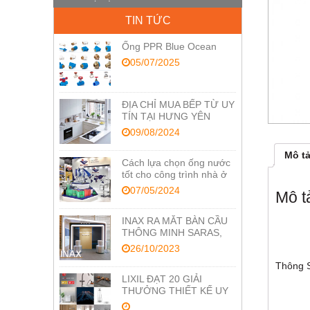
TIN TỨC
Ống PPR Blue Ocean
05/07/2025
ĐỊA CHỈ MUA BẾP TỪ UY
TÍN TẠI HƯNG YÊN
09/08/2024
Mô t
Cách lựa chọn ống nước
tốt cho công trình nhà ở
07/05/2024
Mô t
INAX RA MẮT BÀN CẦU
THÔNG MINH SARAS,
TỐI ƯU CÔNG NGHỆ
26/10/2023
CHĂM SÓC SỨC KHỎE
Thông Sô
LIXIL ĐẠT 20 GIẢI
THƯỞNG THIẾT KẾ UY
TÍN RED DOT VÀ IF