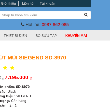
Giới thiệu
Liên hệ
Tài khoản
Hotline:
0987 862 085
THIẾT BỊ ĐIỆN
BỘ SƯU TẬP
KHUYẾN MÃI
ÚT MÙI SIEGEND SD-8970
7.195.000
00
₫
₫
ản phẩm: SD-8970
sắc:
Black
ng hiệu:
SIEGEND
trạng:
Còn hàng
hành
: 2 năm