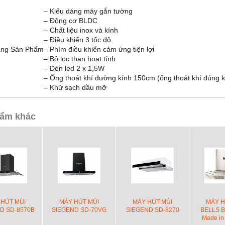
– Kiểu dáng máy gắn tường
– Động cơ BLDC
– Chất liệu inox và kính
– Điều khiển 3 tốc độ
ăng Sản Phẩm
– Phím điều khiển cảm ứng tiện lợi
– Bộ lọc than hoạt tính
– Đèn led 2 x 1,5W
– Ống thoát khí đường kính 150cm (ống thoát khí đúng kí
– Khử sạch dầu mỡ
ẩm khác
 HÚT MÙI
MÁY HÚT MÙI
MÁY HÚT MÙI
MÁY H
D SD-8570B
SIEGEND SD-70VG
SIEGEND SD-8270
BELLS B
Made in