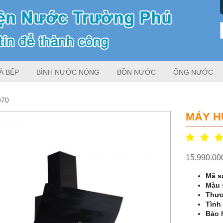
À BẾP
BÌNH NƯỚC NÓNG
BỒN NƯỚC
ỐNG NƯỚC
970
MÁY H
15.990.0
Mã s
Màu 
Thươ
Tình 
Bảo 