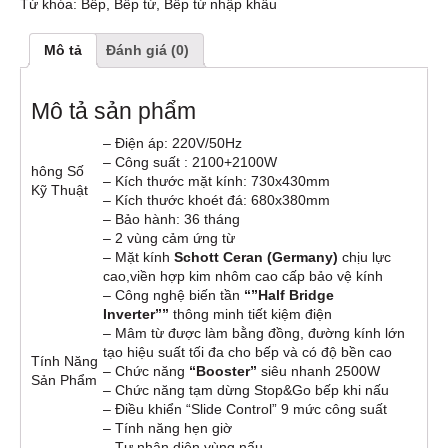
Từ khóa:
Bếp
,
Bếp từ
,
Bếp từ nhập khẩu
Mô tả
Đánh giá (0)
Mô tả sản phẩm
– Điện áp: 220V/50Hz
– Công suất : 2100+2100W
hông Số
– Kích thước mặt kính: 730x430mm
Kỹ Thuật
– Kích thước khoét đá: 680x380mm
– Bảo hành: 36 tháng
– 2 vùng cảm ứng từ
– Mặt kính
Schott Ceran (Germany)
chịu lực
cao,viền hợp kim nhôm cao cấp bảo vệ kính
– Công nghệ biến tần
“”Half Bridge
Inverter””
thông minh tiết kiệm điện
– Mâm từ được làm bằng đồng, đường kính lớn
tạo hiệu suất tối đa cho bếp và có độ bền cao
Tính Năng
– Chức năng
“Booster”
siêu nhanh 2500W
Sản Phẩm
– Chức năng tạm dừng Stop&Go bếp khi nấu
– Điều khiển “Slide Control” 9 mức công suất
– Tính năng hẹn giờ
– Tự nhận diện vùng nấu