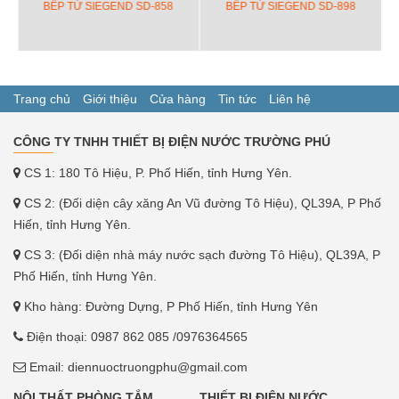
BẾP TỪ SIEGEND SD-858
BẾP TỪ SIEGEND SD-898
Trang chủ
Giới thiệu
Cửa hàng
Tin tức
Liên hệ
CÔNG TY TNHH THIẾT BỊ ĐIỆN NƯỚC TRƯỜNG PHÚ
CS 1: 180 Tô Hiệu, P. Phố Hiến, tỉnh Hưng Yên.
CS 2: (Đối diện cây xăng An Vũ đường Tô Hiệu), QL39A, P Phố
Hiến, tỉnh Hưng Yên.
CS 3: (Đối diện nhà máy nước sạch đường Tô Hiệu), QL39A, P
Phố Hiến, tỉnh Hưng Yên.
Kho hàng: Đường Dựng, P Phố Hiến, tỉnh Hưng Yên
Điện thoại:
0987 862 085
/0976364565
Email:
diennuoctruongphu@gmail.com
NỘI THẤT PHÒNG TẮM
THIẾT BỊ ĐIỆN NƯỚC