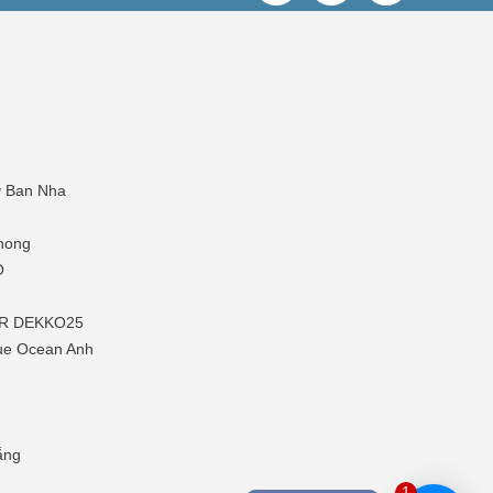
y Ban Nha
hong
O
P-R DEKKO25
ue Ocean Anh
ắng
1