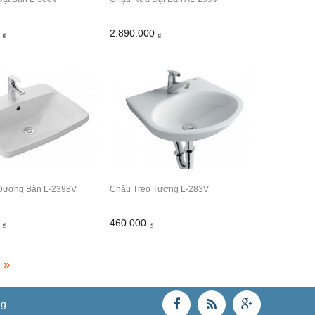
0
2.890.000
₫
₫
Dương Bàn L-2398V
Chậu Treo Tường L-283V
0
460.000
₫
₫
»
ng