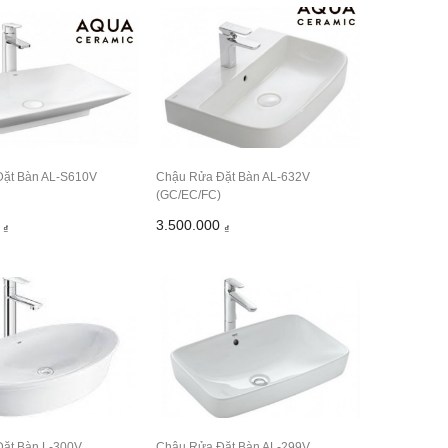
ặt Bàn AL-S610V
Chậu Rửa Đặt Bàn AL-632V
(GC/EC/FC)
0
3.500.000
₫
₫
ặt Bàn L-300V
Chậu Rửa Đặt Bàn AL-299V