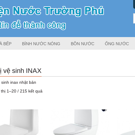
À BẾP
BÌNH NƯỚC NÓNG
BỒN NƯỚC
ỐNG NƯỚC
bị vệ sinh INAX
ệ sinh inax nhật bản
thị 1–20 / 215 kết quả