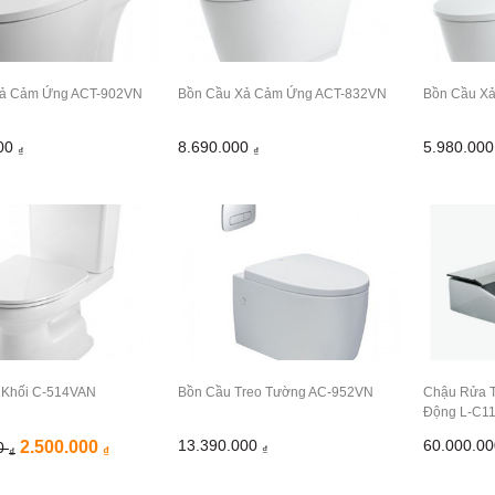
Xả Cảm Ứng ACT-902VN
Bồn Cầu Xả Cảm Ứng ACT-832VN
Bồn Cầu X
000
8.690.000
5.980.00
₫
₫
 Khối C-514VAN
Bồn Cầu Treo Tường AC-952VN
Chậu Rửa T
Động L-C1
13.390.000
60.000.0
2.500.000
00
₫
₫
₫