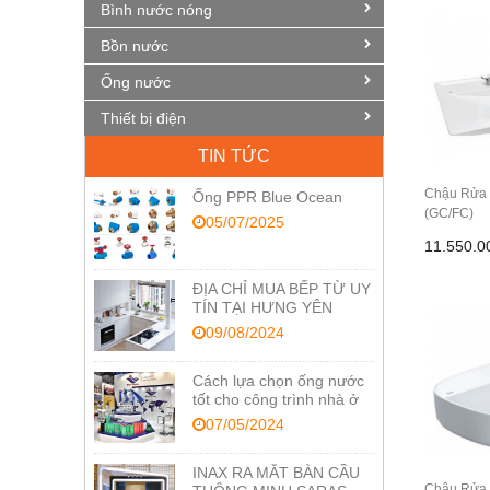
Bình nước nóng
Bồn nước
Ống nước
Thiết bị điện
TIN TỨC
Chậu Rửa 
Ống PPR Blue Ocean
(GC/FC)
05/07/2025
11.550.
ĐỊA CHỈ MUA BẾP TỪ UY
TÍN TẠI HƯNG YÊN
09/08/2024
Cách lựa chọn ống nước
tốt cho công trình nhà ở
07/05/2024
INAX RA MẮT BÀN CẦU
Chậu Rửa 