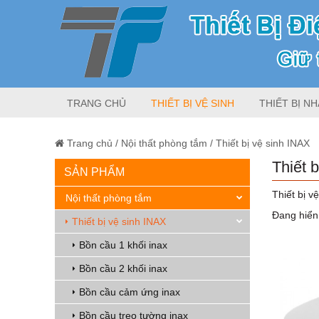
TRANG CHỦ
THIẾT BỊ VỆ SINH
THIẾT BỊ NH
Trang chủ
/
Nội thất phòng tắm
/
Thiết bị vệ sinh INAX
Thiết 
SẢN PHẨM
Thiết bị v
Nội thất phòng tắm
Đang hiển 
Thiết bị vệ sinh INAX
Bồn cầu 1 khối inax
Bồn cầu 2 khối inax
Bồn cầu cảm ứng inax
Bồn cầu treo tường inax