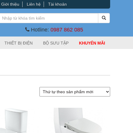
Giới thiệu
Liên hệ
Tài khoản
Hotline:
0987 862 085
THIẾT BỊ ĐIỆN
BỘ SƯU TẬP
KHUYẾN MÃI