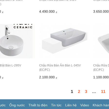
)
00
4.490.000
3.650.00
₫
₫
Đặt Bàn L-295V
Chậu Rửa Bán Âm Bàn L-345V
Chậu Rửa 
(EC/FC)
(EC/FC)
00
2.100.000
1.100.00
₫
₫
1
2
3
…
11
ước
Ống nước
Thiết bị điện
Tin tức
Liên hệ
Video
Khách hà