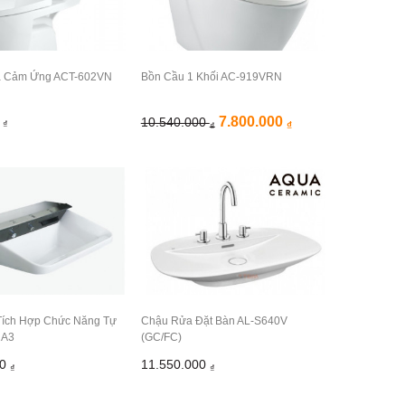
ả Cảm Ứng ACT-602VN
Bồn Cầu 1 Khối AC-919VRN
0
7.800.000
10.540.000
₫
₫
₫
ích Hợp Chức Năng Tự
Chậu Rửa Đặt Bàn AL-S640V
1A3
(GC/FC)
00
11.550.000
₫
₫