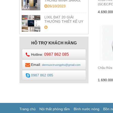
THÔNG MINH SARAS,
TỐI ƯU CÔNG NGHỆ
(GC/EC/FC
26/10/2023
CHĂM SÓC SỨC KHỎE
4.690.0
LIXIL ĐẠT 20 GIẢI
THƯỞNG THIẾT KẾ UY
TÍN RED DOT VÀ IF
DESIGN
HỖ TRỢ KHÁCH HÀNG
0987 862 085
Hotline:
Email:
diennuoctruongphu@gmail.com
Chậu Rửa 
0987 862 085
1.690.0
Trang chủ
Nội thất phòng tắm
Bình nước nóng
Bồn n