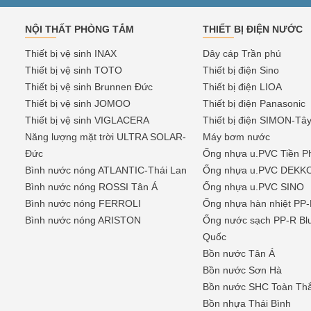
NỘI THẤT PHÒNG TẮM
THIẾT BỊ ĐIỆN NƯỚC
Thiết bị vệ sinh INAX
Dây cáp Trần phú
Thiết bị vệ sinh TOTO
Thiết bị điện Sino
Thiết bị vệ sinh Brunnen Đức
Thiết bị điện LIOA
Thiết bị vệ sinh JOMOO
Thiết bị điện Panasonic
Thiết bị vệ sinh VIGLACERA
Thiết bị điện SIMON-Tâ
Năng lượng mặt trời ULTRA SOLAR-
Máy bơm nước
Đức
Ống nhựa u.PVC Tiền P
Bình nước nóng ATLANTIC-Thái Lan
Ống nhựa u.PVC DEKK
Bình nước nóng ROSSI Tân Á
Ống nhựa u.PVC SINO
Bình nước nóng FERROLI
Ống nhựa hàn nhiệt P
Bình nước nóng ARISTON
Ống nước sạch PP-R Bl
Quốc
Bồn nước Tân Á
Bồn nước Sơn Hà
Bồn nước SHC Toàn Th
Bồn nhựa Thái Bình