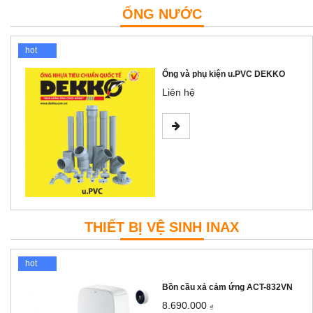
ỐNG NƯỚC
hot
ỐNG VÀ PHỤ TÙNG U.PVC BS (HỆ
INCH) Tiền Phong
Liên hệ
THIẾT BỊ VỆ SINH INAX
hot
Bồn cầu xả cảm ứng ACT-832VN
8.690.000
₫