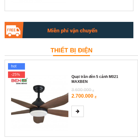
THIẾT BỊ ĐIỆN
hot
-25%
Quạt trần đèn 5 cánh M021
MAXBEN
3.600.000
₫
2.700.000
₫