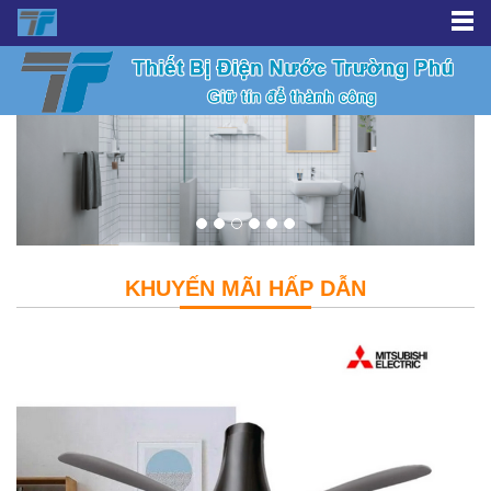
KHUYẾN MÃI HẤP DẪN