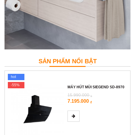
SẢN PHẨM NỔI BẬT
hot
-55%
MÁY HÚT MÙI SIEGEND SD-8970
15.990.000
₫
7.195.000
₫