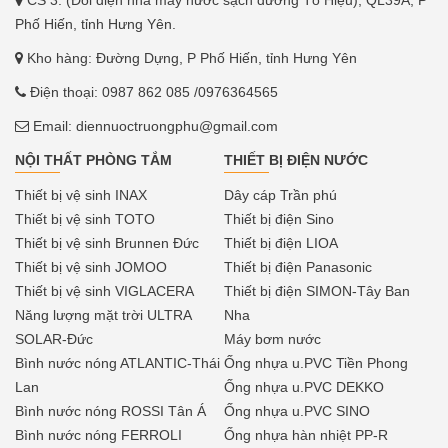
Phố Hiến, tỉnh Hưng Yên.
Kho hàng: Đường Dựng, P Phố Hiến, tỉnh Hưng Yên
Điện thoại:
0987 862 085
/0976364565
Email:
diennuoctruongphu@gmail.com
NỘI THẤT PHÒNG TẮM
THIẾT BỊ ĐIỆN NƯỚC
Thiết bị vệ sinh INAX
Dây cáp Trần phú
Thiết bị vệ sinh TOTO
Thiết bị điện Sino
Thiết bị vệ sinh Brunnen Đức
Thiết bị điện LIOA
Thiết bị vệ sinh JOMOO
Thiết bị điện Panasonic
Thiết bị vệ sinh VIGLACERA
Thiết bị điện SIMON-Tây Ban
Năng lượng mặt trời ULTRA
Nha
SOLAR-Đức
Máy bơm nước
Bình nước nóng ATLANTIC-Thái
Ống nhựa u.PVC Tiền Phong
Lan
Ống nhựa u.PVC DEKKO
Bình nước nóng ROSSI Tân Á
Ống nhựa u.PVC SINO
Bình nước nóng FERROLI
Ống nhựa hàn nhiệt PP-R