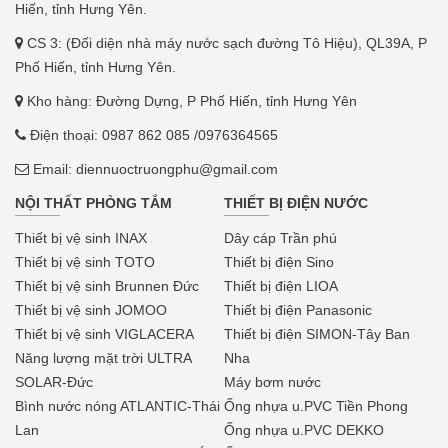
Hiến, tỉnh Hưng Yên.
CS 3: (Đối diện nhà máy nước sạch đường Tô Hiệu), QL39A, P
Phố Hiến, tỉnh Hưng Yên.
Kho hàng: Đường Dựng, P Phố Hiến, tỉnh Hưng Yên
Điện thoại:
0987 862 085
/0976364565
Email:
diennuoctruongphu@gmail.com
NỘI THẤT PHÒNG TẮM
THIẾT BỊ ĐIỆN NƯỚC
Thiết bị vệ sinh INAX
Dây cáp Trần phú
Thiết bị vệ sinh TOTO
Thiết bị điện Sino
Thiết bị vệ sinh Brunnen Đức
Thiết bị điện LIOA
Thiết bị vệ sinh JOMOO
Thiết bị điện Panasonic
Thiết bị vệ sinh VIGLACERA
Thiết bị điện SIMON-Tây Ban
Năng lượng mặt trời ULTRA
Nha
SOLAR-Đức
Máy bơm nước
Bình nước nóng ATLANTIC-Thái
Ống nhựa u.PVC Tiền Phong
Lan
Ống nhựa u.PVC DEKKO