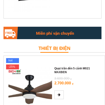
THIẾT BỊ ĐIỆN
hot
-25%
Quạt trần đèn 5 cánh M021
MAXBEN
3.600.000
₫
2.700.000
₫