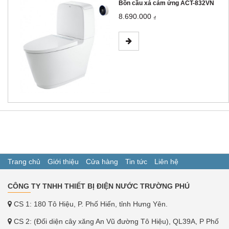
Bồn cầu xả cảm ứng ACT-832VN
8.690.000
₫
Trang chủ
Giới thiệu
Cửa hàng
Tin tức
Liên hệ
CÔNG TY TNHH THIẾT BỊ ĐIỆN NƯỚC TRƯỜNG PHÚ
CS 1: 180 Tô Hiệu, P. Phố Hiến, tỉnh Hưng Yên.
CS 2: (Đối diện cây xăng An Vũ đường Tô Hiệu), QL39A, P Phố