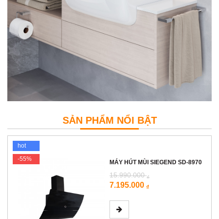
SẢN PHẨM NỔI BẬT
hot
-55%
MÁY HÚT MÙI SIEGEND SD-8970
15.990.000
₫
7.195.000
₫