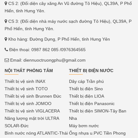
CS 2: (Đối diện cây xăng An Vũ đường Tô Hiệu), QL39A, P Phố
Hiến, tỉnh Hưng Yên.
CS 3: (Đối diện nhà máy nước sạch đường Tô Hiệu), QL39A, P
Phố Hiến, tỉnh Hưng Yên.
Kho hàng: Đường Dựng, P Phố Hiến, tỉnh Hưng Yên
Điện thoại:
0987 862 085
/0976364565
Email:
diennuoctruongphu@gmail.com
NỘI THẤT PHÒNG TẮM
THIẾT BỊ ĐIỆN NƯỚC
Thiết bị vệ sinh INAX
Dây cáp Trần phú
Thiết bị vệ sinh TOTO
Thiết bị điện Sino
Thiết bị vệ sinh Brunnen Đức
Thiết bị điện LIOA
Thiết bị vệ sinh JOMOO
Thiết bị điện Panasonic
Thiết bị vệ sinh VIGLACERA
Thiết bị điện SIMON-Tây Ban
Năng lượng mặt trời ULTRA
Nha
SOLAR-Đức
Máy bơm nước
Bình nước nóng ATLANTIC-Thái
Ống nhựa u.PVC Tiền Phong