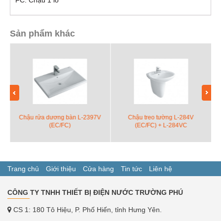
Sản phẩm khác
Chậu rửa dương bàn L-2397V
Chậu treo tường L-284V
(EC/FC)
(EC/FC) + L-284VC
Trang chủ
Giới thiệu
Cửa hàng
Tin tức
Liên hệ
CÔNG TY TNHH THIẾT BỊ ĐIỆN NƯỚC TRƯỜNG PHÚ
CS 1: 180 Tô Hiệu, P. Phố Hiến, tỉnh Hưng Yên.