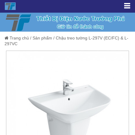
Trang chủ
/
Sản phẩm
/
Chậu treo tường L-297V (EC/FC) & L-
297VC