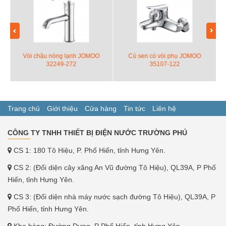
Vòi chậu nóng lạnh JOMOO
Củ sen có vòi phụ JOMOO
32249-272
35107-122
Trang chủ
Giới thiệu
Cửa hàng
Tin tức
Liên hệ
CÔNG TY TNHH THIẾT BỊ ĐIỆN NƯỚC TRƯỜNG PHÚ
CS 1: 180 Tô Hiệu, P. Phố Hiến, tỉnh Hưng Yên.
CS 2: (Đối diện cây xăng An Vũ đường Tô Hiệu), QL39A, P Phố
Hiến, tỉnh Hưng Yên.
CS 3: (Đối diện nhà máy nước sạch đường Tô Hiệu), QL39A, P
Phố Hiến, tỉnh Hưng Yên.
Kho hàng: Đường Dựng, P Phố Hiến, tỉnh Hưng Yên