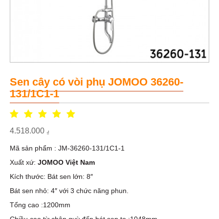
Sen cây có vòi phụ JOMOO 36260-
131/1C1-1
4.518.000
₫
Mã sản phẩm : JM-36260-131/1C1-1
Xuất xứ:
JOMOO
Việt Nam
Kích thước: Bát sen lớn: 8″
Bát sen nhỏ: 4″ với 3 chức năng phun.
Tổng cao :1200mm
Chiều cao từ chân quỳ đến bát sen to :1048mm