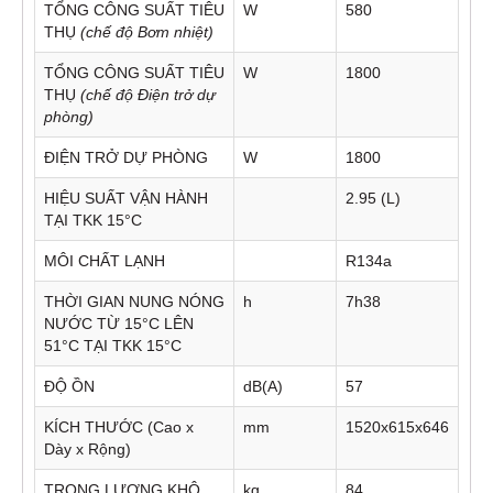
TỔNG CÔNG SUẤT TIÊU
W
580
THỤ
(chế độ Bơm nhiệt)
TỔNG CÔNG SUẤT TIÊU
W
1800
THỤ
(chế độ Điện trở dự
phòng)
ĐIỆN TRỞ DỰ PHÒNG
W
1800
HIỆU SUẤT VẬN HÀNH
2.95 (L)
TẠI TKK 15°C
MÔI CHẤT LẠNH
R134a
THỜI GIAN NUNG NÓNG
h
7h38
NƯỚC TỪ 15°C LÊN
51°C TẠI TKK 15°C
ĐỘ ỒN
dB(A)
57
KÍCH THƯỚC (Cao x
mm
1520x615x646
Dày x Rộng)
TRỌNG LƯỢNG KHÔ
kg
84