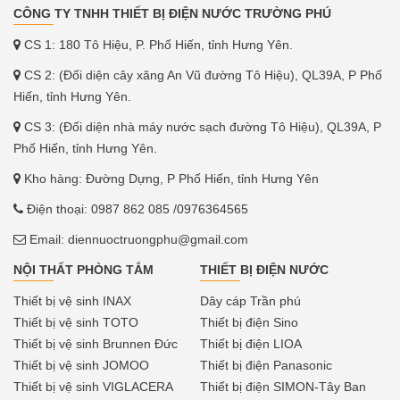
CÔNG TY TNHH THIẾT BỊ ĐIỆN NƯỚC TRƯỜNG PHÚ
CS 1: 180 Tô Hiệu, P. Phố Hiến, tỉnh Hưng Yên.
CS 2: (Đối diện cây xăng An Vũ đường Tô Hiệu), QL39A, P Phố
Hiến, tỉnh Hưng Yên.
CS 3: (Đối diện nhà máy nước sạch đường Tô Hiệu), QL39A, P
Phố Hiến, tỉnh Hưng Yên.
Kho hàng: Đường Dựng, P Phố Hiến, tỉnh Hưng Yên
Điện thoại:
0987 862 085
/0976364565
Email:
diennuoctruongphu@gmail.com
NỘI THẤT PHÒNG TẮM
THIẾT BỊ ĐIỆN NƯỚC
Thiết bị vệ sinh INAX
Dây cáp Trần phú
Thiết bị vệ sinh TOTO
Thiết bị điện Sino
Thiết bị vệ sinh Brunnen Đức
Thiết bị điện LIOA
Thiết bị vệ sinh JOMOO
Thiết bị điện Panasonic
Thiết bị vệ sinh VIGLACERA
Thiết bị điện SIMON-Tây Ban