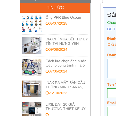
TIN TỨC
Đá
Ống PPR Blue Ocean
Chưa
05/07/2025
BE T
Đánh
ĐỊA CHỈ MUA BẾP TỪ UY
TÍN TẠI HƯNG YÊN
09/08/2024
Đánh
Cách lựa chọn ống nước
tốt cho công trình nhà ở
07/05/2024
INAX RA MẮT BÀN CẦU
Tên
THÔNG MINH SARAS,
TỐI ƯU CÔNG NGHỆ
26/10/2023
CHĂM SÓC SỨC KHỎE
Emai
LIXIL ĐẠT 20 GIẢI
THƯỞNG THIẾT KẾ UY
TÍN RED DOT VÀ IF