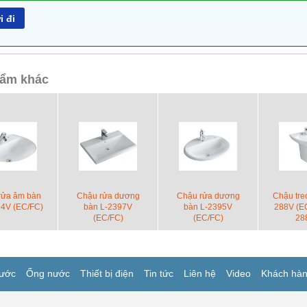
ẩm khác
rửa âm bàn
Chậu rửa dương
Chậu rửa dương
Chậu tre
4V (EC/FC)
bàn L-2397V
bàn L-2395V
288V (EC
(EC/FC)
(EC/FC)
28
ước
Ống nước
Thiết bị điện
Tin tức
Liên hệ
Video
Khách hà