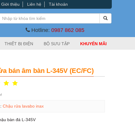
Giới thiệu
Liên hệ
Tài khoản
Hotline:
0987 862 085
THIẾT BỊ ĐIỆN
BỘ SƯU TẬP
KHUYẾN MÃI
ửa bán âm bàn L-345V (EC/FC)
0
₫
c:
Chậu rửa lavabo inax
hậu bàn đá L-345V