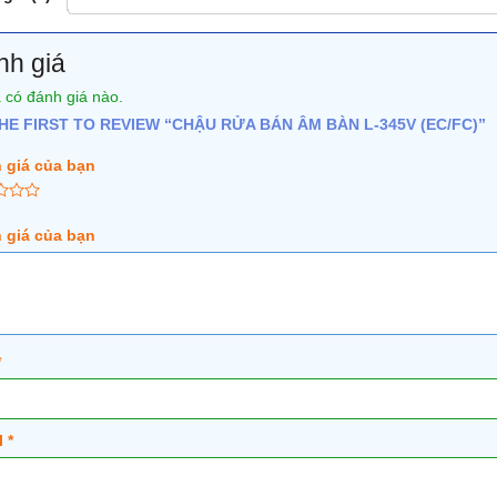
nh giá
 có đánh giá nào.
HE FIRST TO REVIEW “CHẬU RỬA BÁN ÂM BÀN L-345V (EC/FC)”
 giá của bạn
 giá của bạn
*
l
*