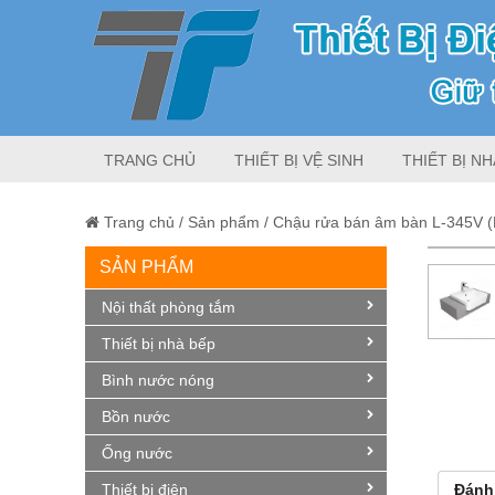
TRANG CHỦ
THIẾT BỊ VỆ SINH
THIẾT BỊ NH
Trang chủ
/
Sản phẩm
/
Chậu rửa bán âm bàn L-345V 
SẢN PHẨM
Nội thất phòng tắm
Thiết bị nhà bếp
Bình nước nóng
Bồn nước
Ống nước
Thiết bị điện
Đánh 