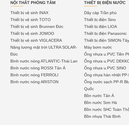
NỘI THẤT PHÒNG TẮM
THIẾT BỊ ĐIỆN NƯỚC
Thiết bị vệ sinh INAX
Dây cáp Trần phú
Thiết bị vệ sinh TOTO
Thiết bị điện Sino
Thiết bị vệ sinh Brunnen Đức
Thiết bị điện LIOA
Thiết bị vệ sinh JOMOO
Thiết bị điện Panasonic
Thiết bị vệ sinh VIGLACERA
Thiết bị điện SIMON-Tâ
Năng lượng mặt trời ULTRA SOLAR-
Máy bơm nước
Đức
Ống nhựa u.PVC Tiền P
Bình nước nóng ATLANTIC-Thái Lan
Ống nhựa u.PVC DEKK
Bình nước nóng ROSSI Tân Á
Ống nhựa u.PVC SINO
Bình nước nóng FERROLI
Ống nhựa hàn nhiệt P
Bình nước nóng ARISTON
Ống nước sạch PP-R Bl
Quốc
Bồn nước Tân Á
Bồn nước Sơn Hà
Bồn nước SHC Toàn Th
Bồn nhựa Thái Bình