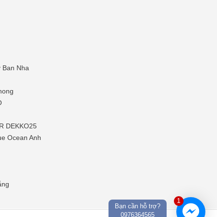
y Ban Nha
hong
O
P-R DEKKO25
ue Ocean Anh
ắng
1
Bạn cần hỗ trợ?
0976364565