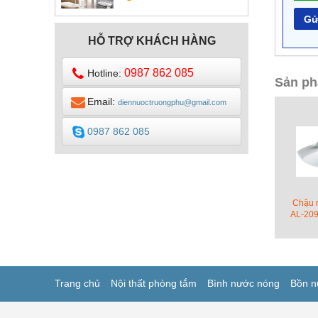
DESIGN
HỖ TRỢ KHÁCH HÀNG
0987 862 085
Hotline:
Sản ph
Email:
diennuoctruongphu@gmail.com
0987 862 085
Chậu 
AL-209
Trang chủ
Nội thất phòng tắm
Bình nước nóng
Bồn n