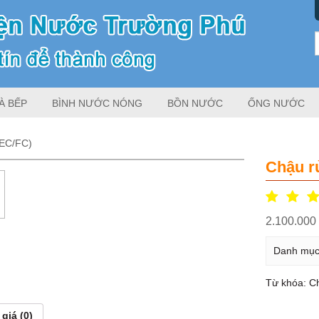
À BẾP
BÌNH NƯỚC NÓNG
BỒN NƯỚC
ỐNG NƯỚC
(EC/FC)
Chậu r
2.100.00
Danh mụ
Từ khóa:
C
giá (0)