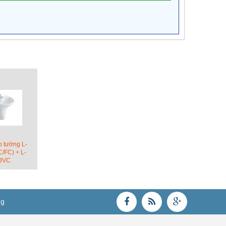
o tường L-
/FC) + L-
8VC
ng