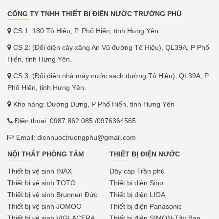
CÔNG TY TNHH THIẾT BỊ ĐIỆN NƯỚC TRƯỜNG PHÚ
CS 1: 180 Tô Hiệu, P. Phố Hiến, tỉnh Hưng Yên.
CS 2: (Đối diện cây xăng An Vũ đường Tô Hiệu), QL39A, P Phố
Hiến, tỉnh Hưng Yên.
CS 3: (Đối diện nhà máy nước sạch đường Tô Hiệu), QL39A, P
Phố Hiến, tỉnh Hưng Yên.
Kho hàng: Đường Dựng, P Phố Hiến, tỉnh Hưng Yên
Điện thoại:
0987 862 085
/0976364565
Email:
diennuoctruongphu@gmail.com
NỘI THẤT PHÒNG TẮM
THIẾT BỊ ĐIỆN NƯỚC
Thiết bị vệ sinh INAX
Dây cáp Trần phú
Thiết bị vệ sinh TOTO
Thiết bị điện Sino
Thiết bị vệ sinh Brunnen Đức
Thiết bị điện LIOA
Thiết bị vệ sinh JOMOO
Thiết bị điện Panasonic
Thiết bị vệ sinh VIGLACERA
Thiết bị điện SIMON-Tây Ban