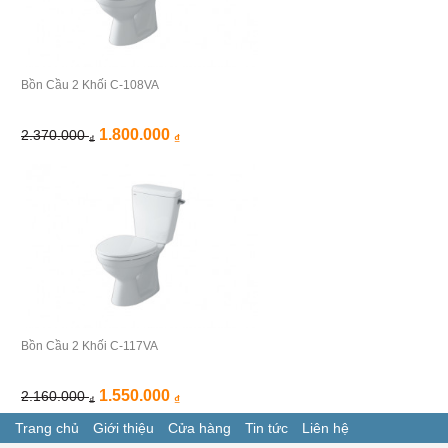
Bồn Cầu 2 Khối C-108VA
1.800.000
2.370.000
₫
₫
Bồn Cầu 2 Khối C-117VA
1.550.000
2.160.000
₫
₫
Trang chủ
Giới thiệu
Cửa hàng
Tin tức
Liên hệ