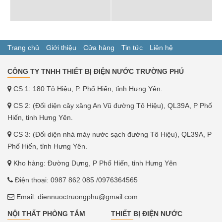
Trang chủ
Giới thiệu
Cửa hàng
Tin tức
Liên hệ
CÔNG TY TNHH THIẾT BỊ ĐIỆN NƯỚC TRƯỜNG PHÚ
CS 1: 180 Tô Hiệu, P. Phố Hiến, tỉnh Hưng Yên.
CS 2: (Đối diện cây xăng An Vũ đường Tô Hiệu), QL39A, P Phố
Hiến, tỉnh Hưng Yên.
CS 3: (Đối diện nhà máy nước sạch đường Tô Hiệu), QL39A, P
Phố Hiến, tỉnh Hưng Yên.
Kho hàng: Đường Dựng, P Phố Hiến, tỉnh Hưng Yên
Điện thoại:
0987 862 085
/0976364565
Email:
diennuoctruongphu@gmail.com
NỘI THẤT PHÒNG TẮM
THIẾT BỊ ĐIỆN NƯỚC