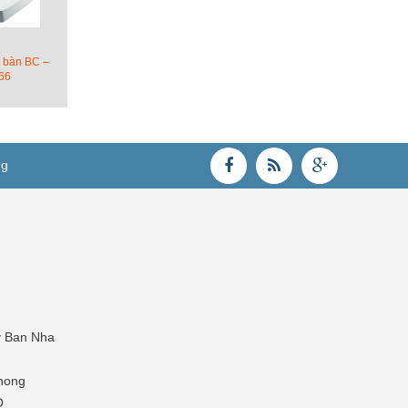
 bàn BC –
66
ng
y Ban Nha
hong
O