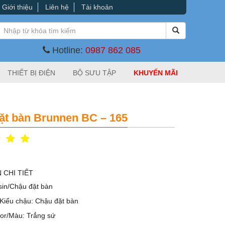
Giới thiệu
Liên hệ
Tài khoản
Hotline:
0987 862 085
THIẾT BỊ ĐIỆN
BỘ SƯU TẬP
KHUYẾN MÃI
ặt bàn Brunnen BC – 165
 CHI TIẾT
sin/Chậu đặt bàn
/Kiểu chậu: Chậu đặt bàn
lor/Màu: Trắng sứ