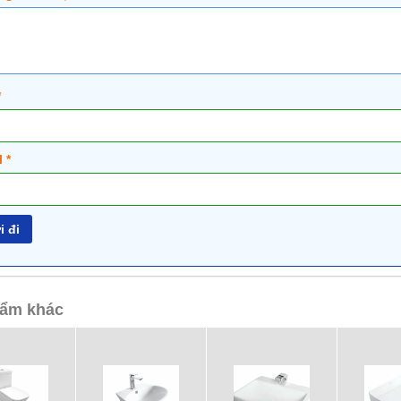
*
l
*
ẩm khác