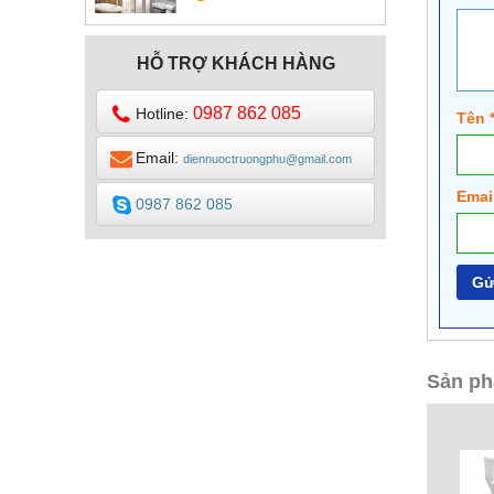
DESIGN
HỖ TRỢ KHÁCH HÀNG
0987 862 085
Hotline:
Tên
Email:
diennuoctruongphu@gmail.com
Emai
0987 862 085
Sản ph