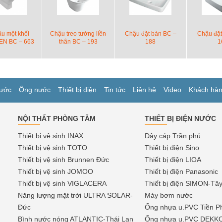
u một khối
Chậu treo tường liền
Chậu đặt bàn BC –
Chậu đặt
N BC – 663
thân BC – 193
188
1
ước
Ống nước
Thiết bị điện
Tin tức
Liên hệ
Video
Khách hà
NỘI THẤT PHÒNG TẮM
THIẾT BỊ ĐIỆN NƯỚC
Thiết bị vệ sinh INAX
Dây cáp Trần phú
Thiết bị vệ sinh TOTO
Thiết bị điện Sino
Thiết bị vệ sinh Brunnen Đức
Thiết bị điện LIOA
Thiết bị vệ sinh JOMOO
Thiết bị điện Panasonic
Thiết bị vệ sinh VIGLACERA
Thiết bị điện SIMON-Tâ
Năng lượng mặt trời ULTRA SOLAR-
Máy bơm nước
Đức
Ống nhựa u.PVC Tiền P
Bình nước nóng ATLANTIC-Thái Lan
Ống nhựa u.PVC DEKK