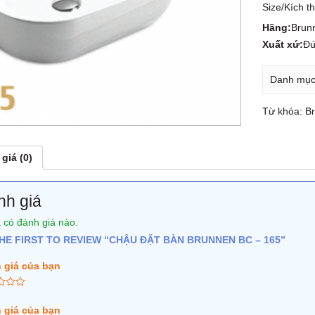
Size/Kích 
Hãng:
Brun
Xuất xứ:
Đ
Danh mụ
Từ khóa:
B
giá (0)
nh giá
 có đánh giá nào.
HE FIRST TO REVIEW “CHẬU ĐẶT BÀN BRUNNEN BC – 165”
 giá của bạn
 giá của bạn