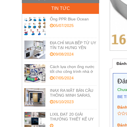
TIN TỨC
Ống PPR Blue Ocean
05/07/2025
ĐỊA CHỈ MUA BẾP TỪ UY
TÍN TẠI HƯNG YÊN
09/08/2024
Đánh 
Cách lựa chọn ống nước
tốt cho công trình nhà ở
07/05/2024
Đá
Chưa
INAX RA MẮT BÀN CẦU
THÔNG MINH SARAS,
BE T
TỐI ƯU CÔNG NGHỆ
26/10/2023
CHĂM SÓC SỨC KHỎE
Đánh
LIXIL ĐẠT 20 GIẢI
THƯỞNG THIẾT KẾ UY
TÍN RED DOT VÀ IF
Đánh