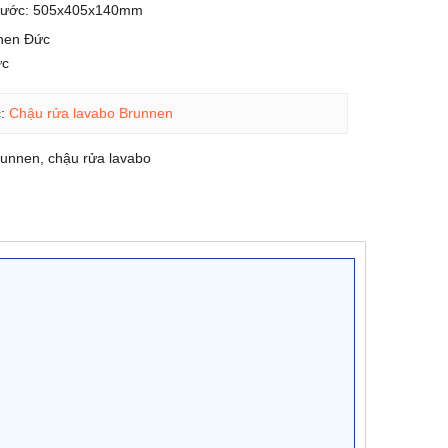
thước: 505x405x140mm
nen Đức
ức
c:
Chậu rửa lavabo Brunnen
runnen
,
chậu rửa lavabo