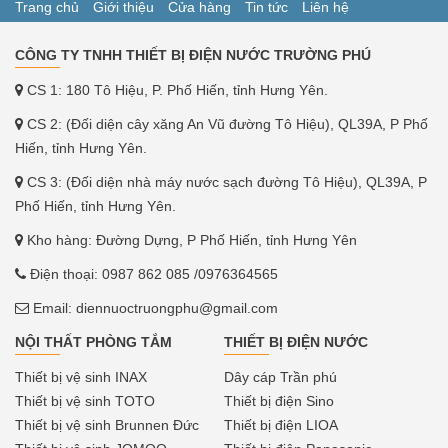
Trang chủ
Giới thiệu
Cửa hàng
Tin tức
Liên hệ
CÔNG TY TNHH THIẾT BỊ ĐIỆN NƯỚC TRƯỜNG PHÚ
CS 1: 180 Tô Hiệu, P. Phố Hiến, tỉnh Hưng Yên.
CS 2: (Đối diện cây xăng An Vũ đường Tô Hiệu), QL39A, P Phố
Hiến, tỉnh Hưng Yên.
CS 3: (Đối diện nhà máy nước sạch đường Tô Hiệu), QL39A, P
Phố Hiến, tỉnh Hưng Yên.
Kho hàng: Đường Dựng, P Phố Hiến, tỉnh Hưng Yên
Điện thoại:
0987 862 085
/0976364565
Email:
diennuoctruongphu@gmail.com
NỘI THẤT PHÒNG TẮM
THIẾT BỊ ĐIỆN NƯỚC
Thiết bị vệ sinh INAX
Dây cáp Trần phú
Thiết bị vệ sinh TOTO
Thiết bị điện Sino
Thiết bị vệ sinh Brunnen Đức
Thiết bị điện LIOA