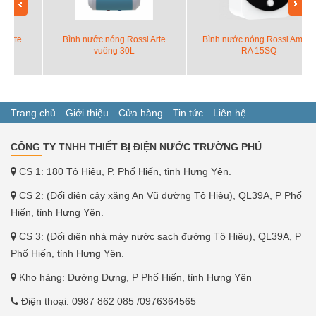
Bình nước nóng Rossi Arte
Bình nước nóng Rossi Amore
vuông 30L
RA 15SQ
Trang chủ
Giới thiệu
Cửa hàng
Tin tức
Liên hệ
CÔNG TY TNHH THIẾT BỊ ĐIỆN NƯỚC TRƯỜNG PHÚ
CS 1: 180 Tô Hiệu, P. Phố Hiến, tỉnh Hưng Yên.
CS 2: (Đối diện cây xăng An Vũ đường Tô Hiệu), QL39A, P Phố
Hiến, tỉnh Hưng Yên.
CS 3: (Đối diện nhà máy nước sạch đường Tô Hiệu), QL39A, P
Phố Hiến, tỉnh Hưng Yên.
Kho hàng: Đường Dựng, P Phố Hiến, tỉnh Hưng Yên
Điện thoại:
0987 862 085
/0976364565