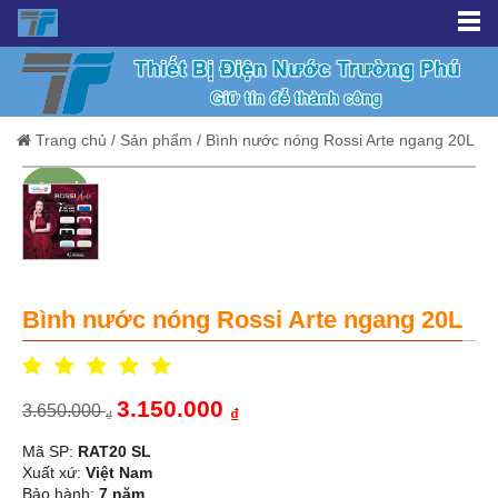
Trang chủ
/
Sản phẩm
/
Bình nước nóng Rossi Arte ngang 20L
Giảm giá!
Bình nước nóng Rossi Arte ngang 20L
3.150.000
3.650.000
₫
₫
Mã SP:
RAT20 SL
Xuất xứ:
Việt Nam
Bảo hành:
7 năm