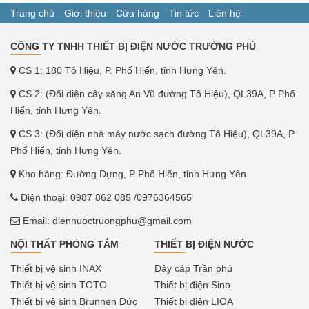
Trang chủ
Giới thiệu
Cửa hàng
Tin tức
Liên hệ
CÔNG TY TNHH THIẾT BỊ ĐIỆN NƯỚC TRƯỜNG PHÚ
CS 1: 180 Tô Hiệu, P. Phố Hiến, tỉnh Hưng Yên.
CS 2: (Đối diện cây xăng An Vũ đường Tô Hiệu), QL39A, P Phố
Hiến, tỉnh Hưng Yên.
CS 3: (Đối diện nhà máy nước sạch đường Tô Hiệu), QL39A, P
Phố Hiến, tỉnh Hưng Yên.
Kho hàng: Đường Dựng, P Phố Hiến, tỉnh Hưng Yên
Điện thoại:
0987 862 085
/0976364565
Email:
diennuoctruongphu@gmail.com
NỘI THẤT PHÒNG TẮM
THIẾT BỊ ĐIỆN NƯỚC
Thiết bị vệ sinh INAX
Dây cáp Trần phú
Thiết bị vệ sinh TOTO
Thiết bị điện Sino
Thiết bị vệ sinh Brunnen Đức
Thiết bị điện LIOA