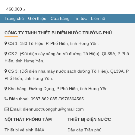
460.000
₫
Trang chủ
Giới thiệu
Cửa hàng
Tin tức
Liên hệ
CÔNG TY TNHH THIẾT BỊ ĐIỆN NƯỚC TRƯỜNG PHÚ
CS 1: 180 Tô Hiệu, P. Phố Hiến, tỉnh Hưng Yên.
CS 2: (Đối diện cây xăng An Vũ đường Tô Hiệu), QL39A, P Phố
Hiến, tỉnh Hưng Yên.
CS 3: (Đối diện nhà máy nước sạch đường Tô Hiệu), QL39A, P
Phố Hiến, tỉnh Hưng Yên.
Kho hàng: Đường Dựng, P Phố Hiến, tỉnh Hưng Yên
Điện thoại:
0987 862 085
/0976364565
Email:
diennuoctruongphu@gmail.com
NỘI THẤT PHÒNG TẮM
THIẾT BỊ ĐIỆN NƯỚC
Thiết bị vệ sinh INAX
Dây cáp Trần phú