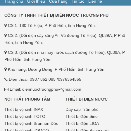
Trang chủ
Giới thiệu
Cửa hàng
Tin tức
Liên hệ
CÔNG TY TNHH THIẾT BỊ ĐIỆN NƯỚC TRƯỜNG PHÚ
CS 1: 180 Tô Hiệu, P. Phố Hiến, tỉnh Hưng Yên.
CS 2: (Đối diện cây xăng An Vũ đường Tô Hiệu), QL39A, P Phố
Hiến, tỉnh Hưng Yên.
CS 3: (Đối diện nhà máy nước sạch đường Tô Hiệu), QL39A, P
Phố Hiến, tỉnh Hưng Yên.
Kho hàng: Đường Dựng, P Phố Hiến, tỉnh Hưng Yên
Điện thoại:
0987 862 085
/0976364565
Email:
diennuoctruongphu@gmail.com
NỘI THẤT PHÒNG TẮM
THIẾT BỊ ĐIỆN NƯỚC
Thiết bị vệ sinh INAX
Dây cáp Trần phú
Thiết bị vệ sinh TOTO
Thiết bị điện Sino
Thiết bị vệ sinh Brunnen Đức
Thiết bị điện LIOA
Thiết bị vệ sinh JOMOO
Thiết bị điện Panasonic