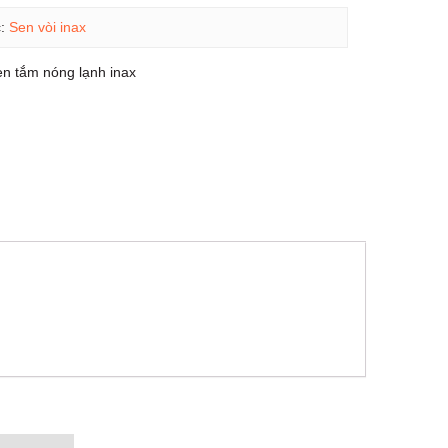
c:
Sen vòi inax
en tắm nóng lạnh inax