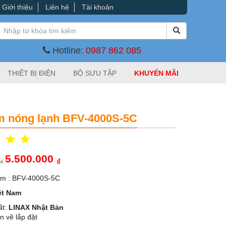
Giới thiệu
Liên hệ
Tài khoản
Hotline:
0987 862 085
THIẾT BỊ ĐIỆN
BỘ SƯU TẬP
KHUYẾN MÃI
m nóng lạnh BFV-4000S-5C
5.500.000
0
₫
₫
ẩm : BFV-4000S-5C
ệt Nam
ất:
LINAX Nhật Bản
n vẽ lắp đặt