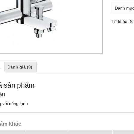
Danh mụ
Từ khóa:
S
ả
Đánh giá (0)
ả sản phẩm
HẬU
 vòi nóng lạnh.
ẩm khác