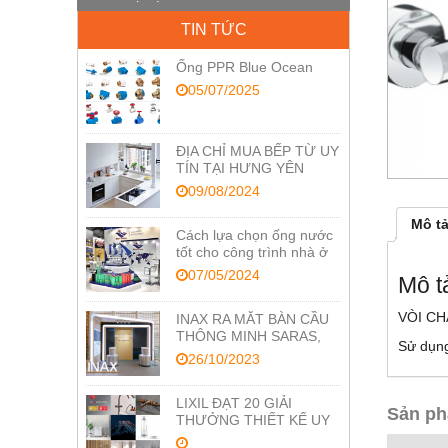
TIN TỨC
Ống PPR Blue Ocean
05/07/2025
ĐỊA CHỈ MUA BẾP TỪ UY
TÍN TẠI HƯNG YÊN
09/08/2024
Mô t
Cách lựa chọn ống nước
tốt cho công trình nhà ở
07/05/2024
Mô t
VÒI C
INAX RA MẮT BÀN CẦU
THÔNG MINH SARAS,
Sử dụng
TỐI ƯU CÔNG NGHỆ
26/10/2023
CHĂM SÓC SỨC KHỎE
LIXIL ĐẠT 20 GIẢI
Sản ph
THƯỞNG THIẾT KẾ UY
TÍN RED DOT VÀ IF