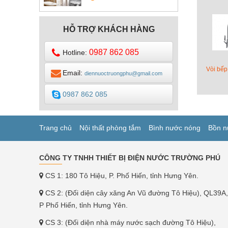
DESIGN
HỖ TRỢ KHÁCH HÀNG
0987 862 085
Hotline:
Vòi bếp
Email:
diennuoctruongphu@gmail.com
0987 862 085
Trang chủ
Nội thất phòng tắm
Bình nước nóng
Bồn n
CÔNG TY TNHH THIẾT BỊ ĐIỆN NƯỚC TRƯỜNG PHÚ
CS 1: 180 Tô Hiệu, P. Phố Hiến, tỉnh Hưng Yên.
CS 2: (Đối diện cây xăng An Vũ đường Tô Hiệu), QL39A,
P Phố Hiến, tỉnh Hưng Yên.
CS 3: (Đối diện nhà máy nước sạch đường Tô Hiệu),