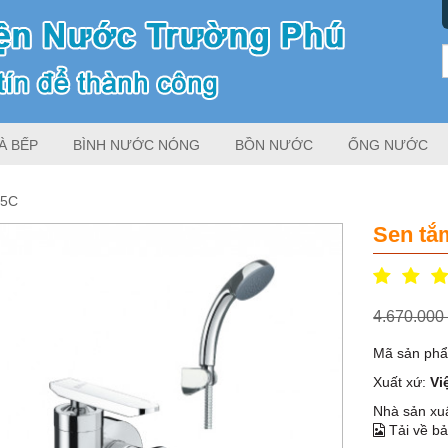
À BẾP
BÌNH NƯỚC NÓNG
BỒN NƯỚC
ỐNG NƯỚC
-5C
Sen tắ
4.670.00
Mã sản ph
Xuất xứ:
Vi
Nhà sản xu
Tải về bả