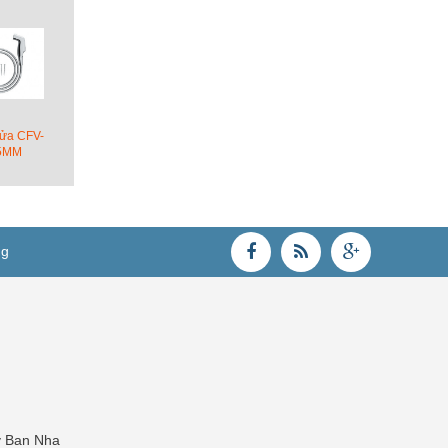
 rửa CFV-
5MM
ng
y Ban Nha