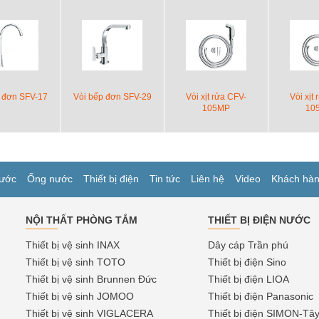
 đơn SFV-17
Vòi bếp đơn SFV-29
Vòi xịt rửa CFV-
Vòi xịt
105MP
10
ước
Ống nước
Thiết bị điện
Tin tức
Liên hệ
Video
Khách hà
NỘI THẤT PHÒNG TẮM
THIẾT BỊ ĐIỆN NƯỚC
Thiết bị vệ sinh INAX
Dây cáp Trần phú
Thiết bị vệ sinh TOTO
Thiết bị điện Sino
Thiết bị vệ sinh Brunnen Đức
Thiết bị điện LIOA
Thiết bị vệ sinh JOMOO
Thiết bị điện Panasonic
Thiết bị vệ sinh VIGLACERA
Thiết bị điện SIMON-Tâ