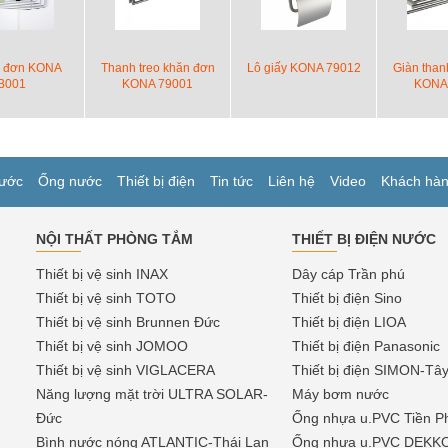
c đơn KONA
Thanh treo khăn đơn
Lô giấy KONA 79012
Giàn than
B001
KONA 79001
KONA
ước
Ống nước
Thiết bị điện
Tin tức
Liên hệ
Video
Khách hà
NỘI THẤT PHÒNG TẮM
THIẾT BỊ ĐIỆN NƯỚC
Thiết bị vệ sinh INAX
Dây cáp Trần phú
Thiết bị vệ sinh TOTO
Thiết bị điện Sino
Thiết bị vệ sinh Brunnen Đức
Thiết bị điện LIOA
Thiết bị vệ sinh JOMOO
Thiết bị điện Panasonic
Thiết bị vệ sinh VIGLACERA
Thiết bị điện SIMON-Tâ
Năng lượng mặt trời ULTRA SOLAR-
Máy bơm nước
Đức
Ống nhựa u.PVC Tiền P
Bình nước nóng ATLANTIC-Thái Lan
Ống nhựa u.PVC DEKK