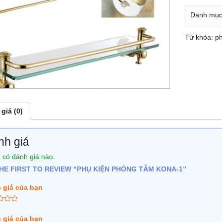
Danh mụ
Từ khóa:
p
giá (0)
nh giá
 có đánh giá nào.
HE FIRST TO REVIEW “PHỤ KIỆN PHÒNG TẮM KONA-1”
 giá của bạn
 giá của bạn