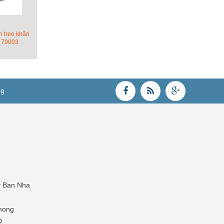
h treo khăn
 79003
ng
y Ban Nha
hong
O