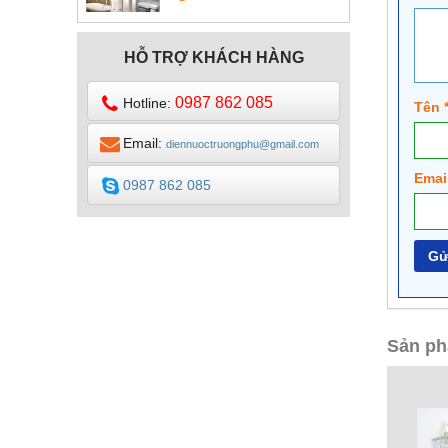
DESIGN
HỖ TRỢ KHÁCH HÀNG
0987 862 085
Hotline:
Tên
Email:
diennuoctruongphu@gmail.com
Emai
0987 862 085
Sản ph