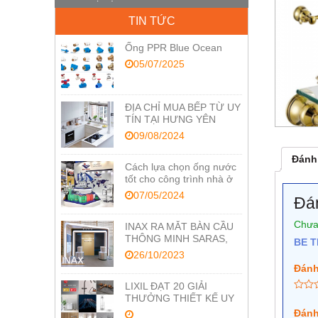
TIN TỨC
Ống PPR Blue Ocean
05/07/2025
ĐỊA CHỈ MUA BẾP TỪ UY
TÍN TẠI HƯNG YÊN
09/08/2024
Đánh 
Cách lựa chọn ống nước
tốt cho công trình nhà ở
07/05/2024
Đá
Chưa
INAX RA MẮT BÀN CẦU
THÔNG MINH SARAS,
BE T
TỐI ƯU CÔNG NGHỆ
26/10/2023
CHĂM SÓC SỨC KHỎE
Đánh
LIXIL ĐẠT 20 GIẢI
THƯỞNG THIẾT KẾ UY
TÍN RED DOT VÀ IF
Đánh