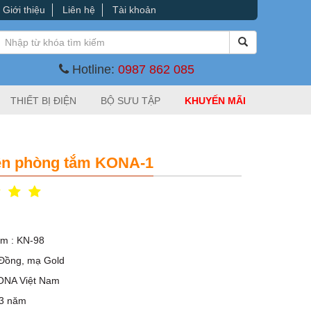
Giới thiệu
Liên hệ
Tài khoản
Hotline:
0987 862 085
THIẾT BỊ ĐIỆN
BỘ SƯU TẬP
KHUYẾN MÃI
ện phòng tắm KONA-1
m : KN-98
 Đồng, mạ Gold
KONA Việt Nam
 3 năm