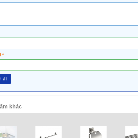
*
l
*
ẩm khác