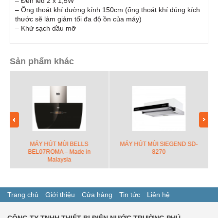
– Đèn led 2 x 1,5W
– Ống thoát khí đường kính 150cm (ống thoát khí đúng kích
thước sẽ làm giảm tối đa độ ồn của máy)
– Khử sạch dầu mỡ
Sản phẩm khác
MÁY HÚT MÙI BELLS
MÁY HÚT MÙI SIEGEND SD-
BEL07ROMA – Made in
8270
Malaysia
Trang chủ
Giới thiệu
Cửa hàng
Tin tức
Liên hệ
CÔNG TY TNHH THIẾT BỊ ĐIỆN NƯỚC TRƯỜNG PHÚ