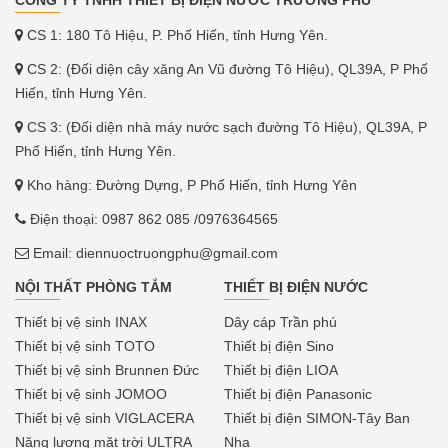
CS 1: 180 Tô Hiệu, P. Phố Hiến, tỉnh Hưng Yên.
CS 2: (Đối diện cây xăng An Vũ đường Tô Hiệu), QL39A, P Phố
Hiến, tỉnh Hưng Yên.
CS 3: (Đối diện nhà máy nước sạch đường Tô Hiệu), QL39A, P
Phố Hiến, tỉnh Hưng Yên.
Kho hàng: Đường Dựng, P Phố Hiến, tỉnh Hưng Yên
Điện thoại:
0987 862 085
/0976364565
Email:
diennuoctruongphu@gmail.com
NỘI THẤT PHÒNG TẮM
THIẾT BỊ ĐIỆN NƯỚC
Thiết bị vệ sinh INAX
Dây cáp Trần phú
Thiết bị vệ sinh TOTO
Thiết bị điện Sino
Thiết bị vệ sinh Brunnen Đức
Thiết bị điện LIOA
Thiết bị vệ sinh JOMOO
Thiết bị điện Panasonic
Thiết bị vệ sinh VIGLACERA
Thiết bị điện SIMON-Tây Ban
Năng lượng mặt trời ULTRA
Nha