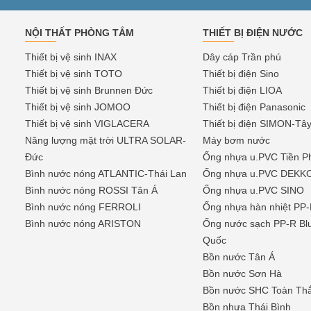
NỘI THẤT PHÒNG TẮM
THIẾT BỊ ĐIỆN NƯỚC
Thiết bị vệ sinh INAX
Dây cáp Trần phú
Thiết bị vệ sinh TOTO
Thiết bị điện Sino
Thiết bị vệ sinh Brunnen Đức
Thiết bị điện LIOA
Thiết bị vệ sinh JOMOO
Thiết bị điện Panasonic
Thiết bị vệ sinh VIGLACERA
Thiết bị điện SIMON-Tâ
Năng lượng mặt trời ULTRA SOLAR-
Máy bơm nước
Đức
Ống nhựa u.PVC Tiền P
Bình nước nóng ATLANTIC-Thái Lan
Ống nhựa u.PVC DEKK
Bình nước nóng ROSSI Tân Á
Ống nhựa u.PVC SINO
Bình nước nóng FERROLI
Ống nhựa hàn nhiệt P
Bình nước nóng ARISTON
Ống nước sạch PP-R Bl
Quốc
Bồn nước Tân Á
Bồn nước Sơn Hà
Bồn nước SHC Toàn Th
Bồn nhựa Thái Bình