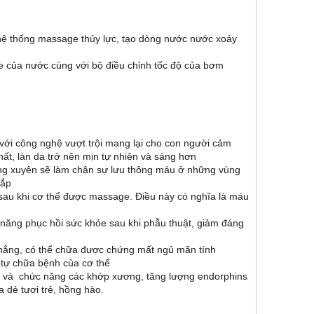
ệ thống massage thủy lực, tạo dòng nước nước xoáy
e của nước cùng với bộ điều chỉnh tốc độ của bơm
ới công nghệ vượt trội mang lại cho con người cảm
hất, làn da trở nên mịn tự nhiên và sáng hơn
ường xuyên sẽ làm chận sự lưu thông máu ở những vùng
bắp
au khi cơ thể được massage. Điều này có nghĩa là máu
ăng phục hồi sức khỏe sau khi phẫu thuật, giảm đáng
ng thẳng, có thể chữa được chứng mất ngủ mãn tính
 tự chữa bệnh của cơ thể
ực và chức năng các khớp xương, tăng lượng endorphins
a dẻ tươi trẻ, hồng hào.