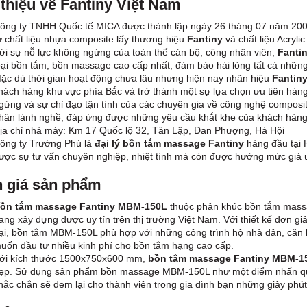
 thiệu về Fantiny Việt Nam
ông ty TNHH Quốc tế MICA được thành lập ngày 26 tháng 07 năm 2003
ừ chất liệu nhựa composite lấy thương hiệu
Fantiny
và chất liệu Acryli
ới sự nỗ lực không ngừng của toàn thể cán bộ, công nhân viên,
Fanti
oại bồn tắm, bồn massage cao cấp nhất, đảm bảo hài lòng tất cả những
ặc dù thời gian hoạt động chưa lâu nhưng hiện nay nhãn hiệu
Fantin
hách hàng khu vực phía Bắc và trở thành một sự lựa chọn ưu tiên hàng
gừng và sự chỉ đạo tận tình của các chuyên gia về công nghệ composit
hân lành nghề, đáp ứng được những yêu cầu khắt khe của khách hàng
ịa chỉ nhà máy: Km 17 Quốc lộ 32, Tân Lập, Đan Phượng, Hà Hội
ông ty Trường Phú là
đại lý bồn tắm massage Fantiny
hàng đầu tại 
ược sự tư vấn chuyên nghiệp, nhiệt tình mà còn được hưởng mức giá ư
 giá sản phẩm
ồn tắm massage Fantiny MBM-150L
thuộc phân khúc bồn tắm massa
ang xây dựng được uy tín trên thị trường Việt Nam. Với thiết kế đơn gi
ại, bồn tắm MBM-150L phù hợp với những công trình hộ nhà dân, căn 
uốn đầu tư nhiều kinh phí cho bồn tắm hạng cao cấp.
ới kích thước 1500x750x600 mm,
bồn tắm massage Fantiny MBM-1
ẹp. Sử dụng sản phẩm bồn massage MBM-150L như một điểm nhấn quan 
hắc chắn sẽ đem lại cho thành viên trong gia đình bạn những giây phút 