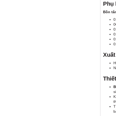
Phụ 
Bồn tắ
0
0
0
0
0
0
Xuất
H
N
Thiế
B
s
K
t
T
b