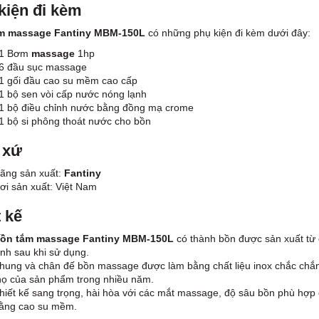
kiện đi kèm
m massage
Fantiny MBM-150L
có những phụ kiện đi kèm dưới đây:
1 Bơm
massage
1hp
6 đầu sục massage
1 gối đầu cao su mềm cao cấp
1 bộ sen vòi cấp nước nóng lạnh
1 bộ điều chỉnh nước bằng đồng mạ crome
1 bộ si phông thoát nước cho bồn
 xứ
ãng sản xuất:
Fantiny
ơi sản xuất: Việt Nam
t kế
ồn tắm massage Fantiny MBM-150L
có thành bồn được sản xuất từ 
inh sau khi sử dụng.
hung và chân đế bồn massage được làm bằng chất liệu inox chắc chắn,
họ của sản phẩm trong nhiều năm.
hiết kế sang trọng, hài hòa với các mắt massage, độ sâu bồn phù hợp 
ằng cao su mềm.