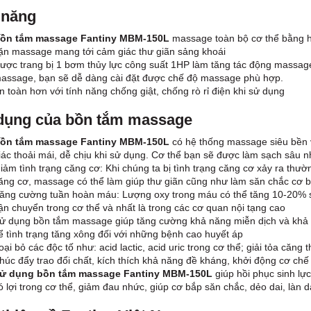
 năng
ồn tắm massage
Fantiny MBM-150L
massage toàn bộ cơ thể bằng h
ặn massage mang tới cảm giác thư giãn sảng khoái
ược trang bị 1 bơm thủy lực công suất 1HP làm tăng tác động massag
assage, bạn sẽ dễ dàng cài đặt được chế độ massage phù hợp.
n toàn hơn với tính năng chống giật, chống rò rỉ điện khi sử dụng
dụng của bồn tắm massage
ồn tắm massage
Fantiny MBM-150L
có hệ thống massage siêu bền v
iác thoải mái, dễ chịu khi sử dụng. Cơ thể bạn sẽ được làm sạch sâu n
iảm tình trạng căng cơ: Khi chúng ta bị tình trạng căng cơ xảy ra th
ăng cơ, massage có thể làm giúp thư giãn cũng như làm săn chắc cơ 
ăng cường tuần hoàn máu: Lượng oxy trong máu có thể tăng 10-20% s
ận chuyển trong cơ thể và nhất là trong các cơ quan nội tạng cao
ử dụng bồn tắm massage giúp tăng cường khả năng miễn dịch và khả n
ể tình trạng tăng xông đối với những bệnh cao huyết áp
oại bỏ các độc tố như: acid lactic, acid uric trong cơ thể; giải tỏa că
húc đẩy trao đổi chất, kích thích khả năng đề kháng, khởi động cơ chế
ử dụng bồn tắm massage
Fantiny MBM-150L
giúp hồi phục sinh l
ó lợi trong cơ thể, giảm đau nhức, giúp cơ bắp săn chắc, dẻo dai, làn d