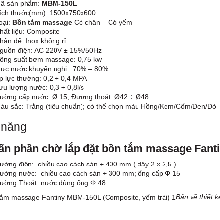
ã sản phẩm:
MBM-150L
ích thước(mm): 1500x750x600
oại:
Bồn tắm massage
Có chân – Có yếm
hất liệu: Composite
hân đế: Inox không rỉ
guồn điện: AC 220V ± 15%/50Hz
ông suất bơm massage: 0,75 kw
ực nước khuyến nghị : 70% – 80%
p lực thường: 0,2 ÷ 0,4 MPA
ưu lượng nước: 0,3 ÷ 0,8l/s
ường cấp nước: Ø 15; Đường thoát: Ø42 ÷ Ø48
àu sắc: Trắng (tiêu chuẩn); có thể chọn màu Hồng/Kem/Cốm/Đen/Đỏ
 năng
ấn phần chờ lắp đặt bồn tắm massage Fant
ường điện: chiều cao cách sàn + 400 mm ( dây 2 x 2,5 )
ường nước: chiều cao cách sàn + 300 mm; ống cấp Φ 15
ường Thoát nước dùng ống Φ 48
Bản vẽ thiết 