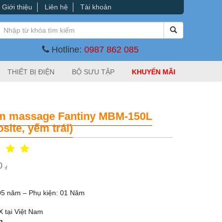
Giới thiệu
Liên hệ
Tài khoản
Hotline:
0987 862 085
THIẾT BỊ ĐIỆN
BỘ SƯU TẬP
KHUYẾN MÃI
m massage Fantiny MBM-150L
ite, yếm trái)
00
₫
05 năm – Phụ kiện: 01 Năm
X tại Việt Nam
n