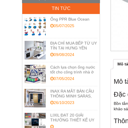
TIN TỨC
Ống PPR Blue Ocean
05/07/2025
ĐỊA CHỈ MUA BẾP TỪ UY
TÍN TẠI HƯNG YÊN
09/08/2024
Mô t
Cách lựa chọn ống nước
tốt cho công trình nhà ở
07/05/2024
Mô t
INAX RA MẮT BÀN CẦU
Đặc 
THÔNG MINH SARAS,
TỐI ƯU CÔNG NGHỆ
26/10/2023
Bồn tắm
CHĂM SÓC SỨC KHỎE
khảo sá
LIXIL ĐẠT 20 GIẢI
Thôn
THƯỞNG THIẾT KẾ UY
TÍN RED DOT VÀ IF