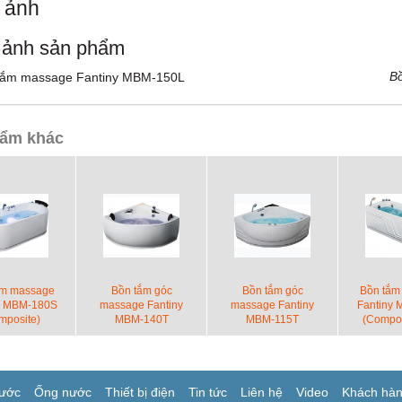
 ảnh
 ảnh sản phẩm
Bồn tắm massage Fan
ẩm khác
ắm massage
Bồn tắm góc
Bồn tắm góc
Bồn tắm
y MBM-180S
massage Fantiny
massage Fantiny
Fantiny
mposite)
MBM-140T
MBM-115T
(Compos
(Composite)
(Composite)
tr
ước
Ống nước
Thiết bị điện
Tin tức
Liên hệ
Video
Khách hà