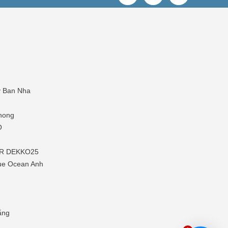
y Ban Nha
hong
O
P-R DEKKO25
ue Ocean Anh
ắng