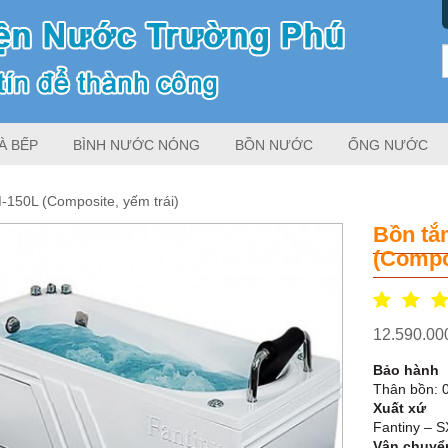
À BẾP
BÌNH NƯỚC NÓNG
BỒN NƯỚC
ỐNG NƯỚC
150L (Composite, yếm trái)
Bồn tắ
(Compos
12.590.0
Bảo hành
Thân bồn: 
Xuất xứ
Fantiny – S
Vận chuyể