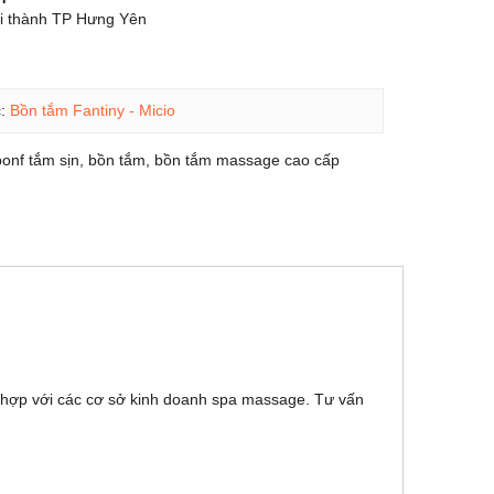
ội thành TP Hưng Yên
c:
Bồn tắm Fantiny - Micio
onf tắm sịn
,
bồn tắm
,
bồn tắm massage cao cấp
 hợp với các cơ sở kinh doanh spa massage. Tư vấn