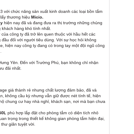
 với chức năng sản xuất kinh doanh các loại bồn tắm
c lấy thương hiệu
Micio.
ny
hiện nay đã và đang đưa ra thị trường những chủng
 khách hàng khó tính nhất.
y
của công ty đã trở lên quen thuộc với hầu hết các
 đầu đối với người tiêu dùng. Với sự học hỏi không
e, hiện nay công ty đang có trong tay một đội ngũ công
.
Hưng Yên. Đến với Trường Phú, bạn không chỉ nhận
u đãi nhất.
ge giá thành rẻ nhưng chất lượng đảm bảo, đã và
ản, không cầu kỳ nhưng vẫn giữ được nét tính tế, hiện
hộ chung cư hay nhà nghỉ, khách sạn, nơi mà bạn chưa
50L
phù hợp lắp đặt cho phòng tắm có diện tích nhỏ
trọng trong thiết kế không gian phòng tắm hiện đại,
thư giãn tuyệt vời.