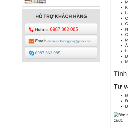
DESIGN
M
K
L
HỖ TRỢ KHÁCH HÀNG
C
C
0987 862 085
N
Hotline:
C
M
Email:
diennuoctruongphu@gmail.com
Á
L
0987 862 085
Đ
M
Tính
Tư v
Đ
Đ
Đ
150L