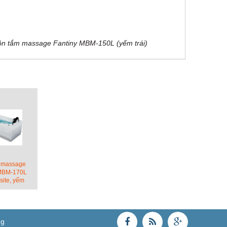
tiny MBM-150L (yếm trái)
 massage
 MBM-170L
ite, yếm
ái)
ng