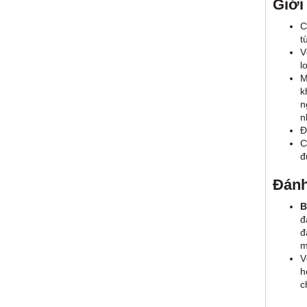
Giới
C
t
V
l
M
k
n
n
Đ
C
đ
Đánh
B
đ
đ
m
V
h
c