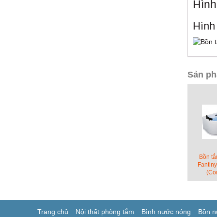
Hình
Hình
Sản ph
Bồn t
Fantin
(Co
Trang chủ
Nội thất phòng tắm
Bình nước nóng
Bồn n