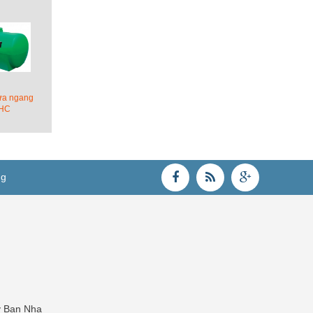
ựa ngang
HC
ng
y Ban Nha