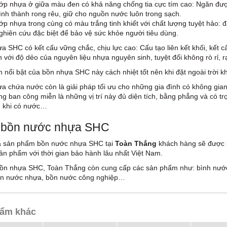
ớp nhựa ở giữa màu đen có khả năng chống tia cực tím cao: Ngăn đượ
ình thành rong rêu, giữ cho nguồn nước luôn trong sạch.
ớp nhựa trong cùng có màu trắng tinh khiết với chất lượng tuyệt hảo: 
ghiên cứu đặc biệt để bảo vệ sức khỏe người tiêu dùng.
a SHC có kết cấu vững chắc, chịu lực cao: Cấu tạo liên kết khối, kết c
n với độ dẻo của nguyên liệu nhựa nguyên sinh, tuyệt đối không rò rỉ, r
 nổi bật của bồn nhựa SHC này cách nhiệt tốt nên khi đặt ngoài trời 
a chứa nước còn là giải pháp tối ưu cho những gia đình có không gian 
ng ban công miễn là những vị trí này đủ diện tích, bằng phẳng và có tr
n khi có nước…
 bồn nước nhựa SHC
a sản phẩm bồn nước nhựa SHC tại
Toàn Thắng
khách hàng sẽ được b
ản phẩm với thời gian bảo hành lâu nhất Việt Nam.
ồn nhựa SHC, Toàn Thắng còn cung cấp các sản phẩm như: bình nước 
ồn nước nhựa, bồn nước công nghiệp…
ẩm khác