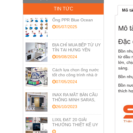
TIN TỨC
Mô t
Ống PPR Blue Ocean
05/07/2025
Mô t
Đặc 
ĐỊA CHỈ MUA BẾP TỪ UY
TÍN TẠI HƯNG YÊN
Bồn nhự
09/08/2024
từ dầu 
lớn, ch
sáng.
Cách lựa chọn ống nước
tốt cho công trình nhà ở
Bồn nhự
07/05/2024
Bồn nướ
thích h
INAX RA MẮT BÀN CẦU
THÔNG MINH SARAS,
TỐI ƯU CÔNG NGHỆ
26/10/2023
CHĂM SÓC SỨC KHỎE
LIXIL ĐẠT 20 GIẢI
THƯỞNG THIẾT KẾ UY
TÍN RED DOT VÀ IF