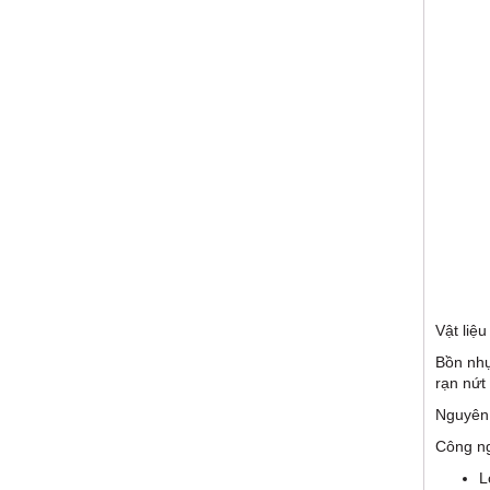
Vật liệ
Bồn nhự
rạn nứt
Nguyên 
Công ng
L