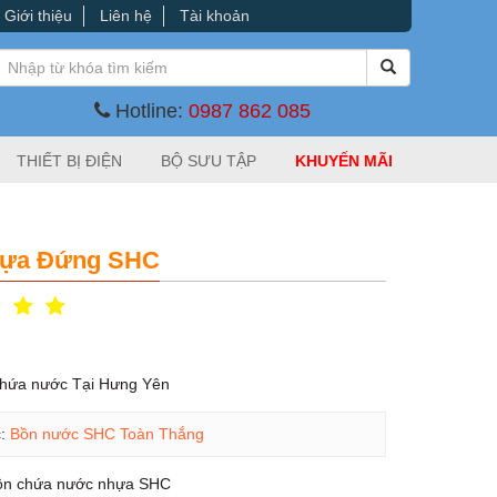
Giới thiệu
Liên hệ
Tài khoản
Hotline:
0987 862 085
THIẾT BỊ ĐIỆN
BỘ SƯU TẬP
KHUYẾN MÃI
hựa Đứng SHC
 chứa nước Tại Hưng Yên
c:
Bồn nước SHC Toàn Thắng
ồn chứa nước nhựa SHC