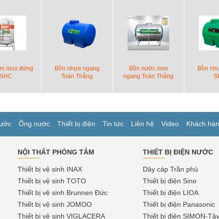
c inox đứng
Bồn nhựa ngang
Bồn nước inox
Bồn nh
SHC
Toàn Thắng
ngang Toàn Thắng
S
ước
Ống nước
Thiết bị điện
Tin tức
Liên hệ
Video
Khách hà
NỘI THẤT PHÒNG TẮM
THIẾT BỊ ĐIỆN NƯỚC
Thiết bị vệ sinh INAX
Dây cáp Trần phú
Thiết bị vệ sinh TOTO
Thiết bị điện Sino
Thiết bị vệ sinh Brunnen Đức
Thiết bị điện LIOA
Thiết bị vệ sinh JOMOO
Thiết bị điện Panasonic
Thiết bị vệ sinh VIGLACERA
Thiết bị điện SIMON-Tâ