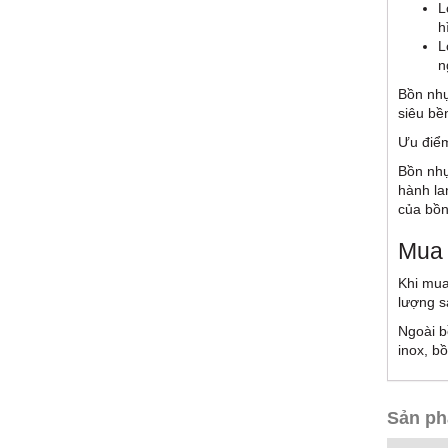
L
h
L
n
Bồn nhự
siêu bề
Ưu điểm
Bồn nhự
hành la
của bồ
Mua
Khi mu
lượng s
Ngoài b
inox, b
Sản ph