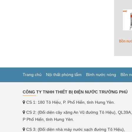
Bồn nướ
Trang chủ
Nội thất phòng tắm
Bình nước nóng
Bồn n
CÔNG TY TNHH THIẾT BỊ ĐIỆN NƯỚC TRƯỜNG PHÚ
CS 1: 180 Tô Hiệu, P. Phố Hiến, tỉnh Hưng Yên.
CS 2: (Đối diện cây xăng An Vũ đường Tô Hiệu), QL39A,
P Phố Hiến, tỉnh Hưng Yên.
CS 3: (Đối diện nhà máy nước sạch đường Tô Hiệu),