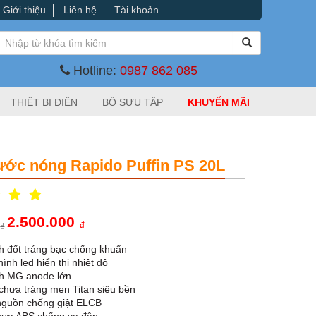
Giới thiệu
Liên hệ
Tài khoản
Hotline:
0987 862 085
THIẾT BỊ ĐIỆN
BỘ SƯU TẬP
KHUYẾN MÃI
ước nóng Rapido Puffin PS 20L
2.500.000
0
₫
₫
h đốt tráng bạc chống khuẩn
ình led hiển thị nhiệt độ
h MG anode lớn
chưa tráng men Titan siêu bền
nguồn chống giật ELCB