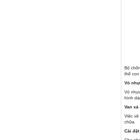
Bộ chống
thể con
Vỏ nhự
Vỏ nhựa
hình dá
Van xả 
Việc vệ
chữa.
Cài đặt