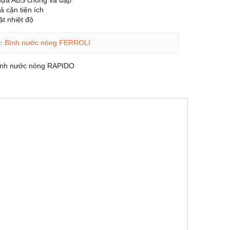
hựa ABS chống va đập
ả cặn tiện ích
ặt nhiệt độ
c:
Bình nước nóng FERROLI
ình nước nóng RAPIDO