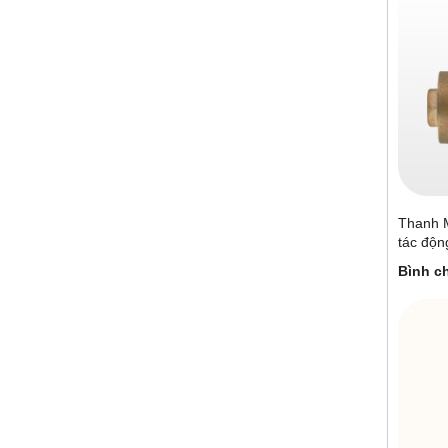
Thanh M
tác độn
Bình c