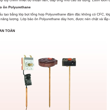
p tùy chỉnh nhiệt độ thuận tiện, đáp ứng nhu cầu sử dụng. Luôn luôn du
o ôn Polyurethane
u tạo bằng lớp bọt tổng hợp Polyurethane đậm đặc không có CFC, lớp 
t năng lượng. Lớp bảo ôn Polyurethane dày hơn, được nén chặt và lắp đ
 AN TOÀN