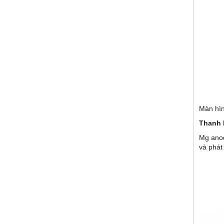
Màn hìn
Thanh 
Mg anod
và phát