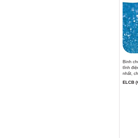
Bình ch
tĩnh đi
nhất, c
ELCB 