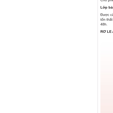
Cho phé
Lớp bả
Được cấ
tổn thấ
48h.
RƠ LE