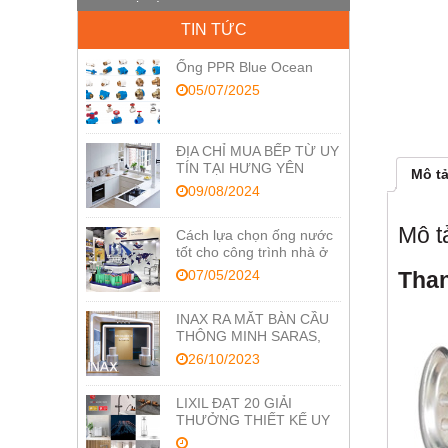
TIN TỨC
Ống PPR Blue Ocean
05/07/2025
ĐỊA CHỈ MUA BẾP TỪ UY
TÍN TẠI HƯNG YÊN
Mô t
09/08/2024
Mô t
Cách lựa chọn ống nước
tốt cho công trình nhà ở
07/05/2024
Than
INAX RA MẮT BÀN CẦU
THÔNG MINH SARAS,
TỐI ƯU CÔNG NGHỆ
26/10/2023
CHĂM SÓC SỨC KHỎE
LIXIL ĐẠT 20 GIẢI
THƯỞNG THIẾT KẾ UY
TÍN RED DOT VÀ IF