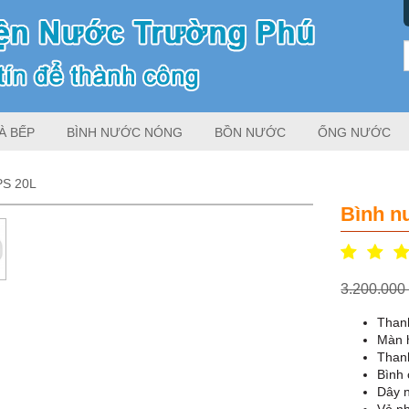
À BẾP
BÌNH NƯỚC NÓNG
BỒN NƯỚC
ỐNG NƯỚC
PS 20L
Bình n
3.200.00
Than
Màn h
Than
Bình 
Dây 