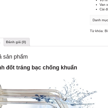
Vỏ n
Van x
Cài đ
Danh mụ
Từ khóa:
B
ả
Đánh giá (0)
ả sản phẩm
h đốt tráng bạc chống khuẩn