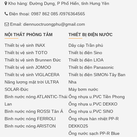
Kho hàng: Đường Dựng, P Phố Hiến, tỉnh Hưng Yên
Điện thoại:
0987 862 085
/0976364565
Email:
diennuoctruongphu@gmail.com
NỘI THẤT PHÒNG TẮM
THIẾT BỊ ĐIỆN NƯỚC
Thiết bị vệ sinh INAX
Dây cáp Trần phú
Thiết bị vệ sinh TOTO
Thiết bị điện Sino
Thiết bị vệ sinh Brunnen Đức
Thiết bị điện LIOA
Thiết bị vệ sinh JOMOO
Thiết bị điện Panasonic
Thiết bị vệ sinh VIGLACERA
Thiết bị điện SIMON-Tây Ban
Năng lượng mặt trời ULTRA
Nha
SOLAR-Đức
Máy bơm nước
Bình nước nóng ATLANTIC-Thái
Ống nhựa u.PVC Tiền Phong
Lan
Ống nhựa u.PVC DEKKO
Bình nước nóng ROSSI Tân Á
Ống nhựa u.PVC SINO
Bình nước nóng FERROLI
Ống nhựa hàn nhiệt PP-R
Bình nước nóng ARISTON
DEKKO25
Ống nước sạch PP-R Blue