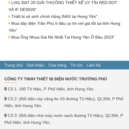
LIXIL ĐẠT 20 GIẢI THƯỞNG THIẾT KẾ UY TÍN RED DOT
VÀ IF DESIGN"
Thiết bị vệ sinh chính hãng INAX tại Hưng Yên"
Mua dây điện Trần Phú ở đâu uy tín với giá tốt tại tỉnh Hưng
Yên"
Mua Ống Nhựa Giá Rẻ Nhất Tại Hưng Yên Ở Đâu 2023"
Trang chủ
Giới thiệu
Cửa hàng
Tin tức
Liên hệ
CÔNG TY TNHH THIẾT BỊ ĐIỆN NƯỚC TRƯỜNG PHÚ
CS 1: 180 Tô Hiệu, P. Phố Hiến, tỉnh Hưng Yên.
CS 2: (Đối diện cây xăng An Vũ đường Tô Hiệu), QL39A, P Phố
Hiến, tỉnh Hưng Yên.
CS 3: (Đối diện nhà máy nước sạch đường Tô Hiệu), QL39A, P
Phố Hiến, tỉnh Hưng Yên.