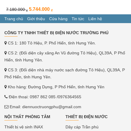
5.744.000
7.180.000
₫
₫
Trang chủ
Giới thiệu
Cửa hàng
Tin tức
Liên hệ
CÔNG TY TNHH THIẾT BỊ ĐIỆN NƯỚC TRƯỜNG PHÚ
CS 1: 180 Tô Hiệu, P. Phố Hiến, tỉnh Hưng Yên.
CS 2: (Đối diện cây xăng An Vũ đường Tô Hiệu), QL39A, P Phố
Hiến, tỉnh Hưng Yên.
CS 3: (Đối diện nhà máy nước sạch đường Tô Hiệu), QL39A, P
Phố Hiến, tỉnh Hưng Yên.
Kho hàng: Đường Dựng, P Phố Hiến, tỉnh Hưng Yên
Điện thoại:
0987 862 085
/0976364565
Email:
diennuoctruongphu@gmail.com
NỘI THẤT PHÒNG TẮM
THIẾT BỊ ĐIỆN NƯỚC
Thiết bị vệ sinh INAX
Dây cáp Trần phú