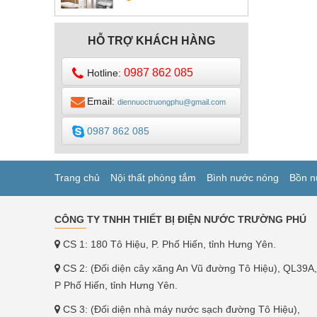
DESIGN
HỖ TRỢ KHÁCH HÀNG
0987 862 085
Hotline:
Email:
diennuoctruongphu@gmail.com
0987 862 085
Trang chủ
Nội thất phòng tắm
Bình nước nóng
Bồn n
CÔNG TY TNHH THIẾT BỊ ĐIỆN NƯỚC TRƯỜNG PHÚ
CS 1: 180 Tô Hiệu, P. Phố Hiến, tỉnh Hưng Yên.
CS 2: (Đối diện cây xăng An Vũ đường Tô Hiệu), QL39A,
P Phố Hiến, tỉnh Hưng Yên.
CS 3: (Đối diện nhà máy nước sạch đường Tô Hiệu),