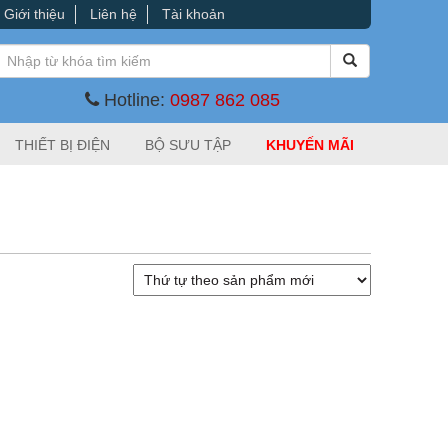
Giới thiệu
Liên hệ
Tài khoản
Hotline:
0987 862 085
THIẾT BỊ ĐIỆN
BỘ SƯU TẬP
KHUYẾN MÃI