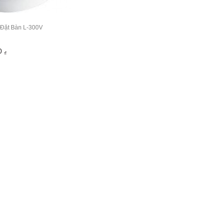
Đặt Bàn L-300V
00
₫