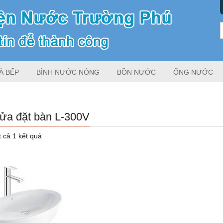
À BẾP
BÌNH NƯỚC NÓNG
BỒN NƯỚC
ỐNG NƯỚC
ửa đặt bàn L-300V
t cả 1 kết quả