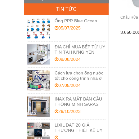
TIN TỨC
Chậu Rửa 
Ống PPR Blue Ocean
05/07/2025
3.650.0
ĐỊA CHỈ MUA BẾP TỪ UY
TÍN TẠI HƯNG YÊN
09/08/2024
Cách lựa chọn ống nước
tốt cho công trình nhà ở
07/05/2024
INAX RA MẮT BÀN CẦU
THÔNG MINH SARAS,
TỐI ƯU CÔNG NGHỆ
26/10/2023
CHĂM SÓC SỨC KHỎE
LIXIL ĐẠT 20 GIẢI
THƯỞNG THIẾT KẾ UY
TÍN RED DOT VÀ IF