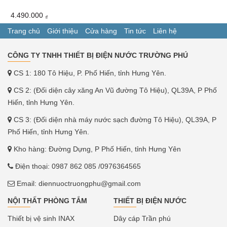
4.490.000
₫
Trang chủ
Giới thiệu
Cửa hàng
Tin tức
Liên hệ
CÔNG TY TNHH THIẾT BỊ ĐIỆN NƯỚC TRƯỜNG PHÚ
CS 1: 180 Tô Hiệu, P. Phố Hiến, tỉnh Hưng Yên.
CS 2: (Đối diện cây xăng An Vũ đường Tô Hiệu), QL39A, P Phố
Hiến, tỉnh Hưng Yên.
CS 3: (Đối diện nhà máy nước sạch đường Tô Hiệu), QL39A, P
Phố Hiến, tỉnh Hưng Yên.
Kho hàng: Đường Dựng, P Phố Hiến, tỉnh Hưng Yên
Điện thoại:
0987 862 085
/0976364565
Email:
diennuoctruongphu@gmail.com
NỘI THẤT PHÒNG TẮM
THIẾT BỊ ĐIỆN NƯỚC
Thiết bị vệ sinh INAX
Dây cáp Trần phú