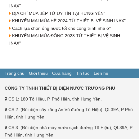
INAX"
ĐỊA CHỈ MUA BẾP TỪ UY TÍN TẠI HƯNG YÊN"
KHUYẾN MẠI MÙA HÈ 2024 TỪ THIẾT BỊ VỆ SINH INAX"
Cách lựa chọn ống nước tốt cho công trình nhà ở"
KHUYẾN MẠI MÙA ĐÔNG 2023 TỪ THIẾT BỊ VỆ SINH
INAX"
Trang chủ
Giới thiệu
Cửa hàng
Tin tức
Liên hệ
CÔNG TY TNHH THIẾT BỊ ĐIỆN NƯỚC TRƯỜNG PHÚ
CS 1: 180 Tô Hiệu, P. Phố Hiến, tỉnh Hưng Yên.
CS 2: (Đối diện cây xăng An Vũ đường Tô Hiệu), QL39A, P Phố
Hiến, tỉnh Hưng Yên.
CS 3: (Đối diện nhà máy nước sạch đường Tô Hiệu), QL39A, P
Phố Hiến, tỉnh Hưng Yên.