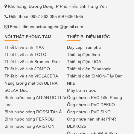
Kho hàng: Đường Dựng, P Phố Hiến, tỉnh Hưng Yên
Điện thoại:
0987 862 085
/0976364565
Email:
diennuoctruongphu@gmail.com
NỘI THẤT PHÒNG TẮM
THIẾT BỊ ĐIỆN NƯỚC
Thiết bị vệ sinh INAX
Dây cáp Trần phú
Thiết bị vệ sinh TOTO
Thiết bị điện Sino
Thiết bị vệ sinh Brunnen Đức
Thiết bị điện LIOA
Thiết bị vệ sinh JOMOO
Thiết bị điện Panasonic
Thiết bị vệ sinh VIGLACERA
Thiết bị điện SIMON-Tây Ban
Năng lượng mặt trời ULTRA
Nha
SOLAR-Đức
Máy bơm nước
Bình nước nóng ATLANTIC-Thái
Ống nhựa u.PVC Tiền Phong
Lan
Ống nhựa u.PVC DEKKO
Bình nước nóng ROSSI Tân Á
Ống nhựa u.PVC SINO
Bình nước nóng FERROLI
Ống nhựa hàn nhiệt PP-R
Bình nước nóng ARISTON
DEKKO25
Ống nước sạch PP-R Blue